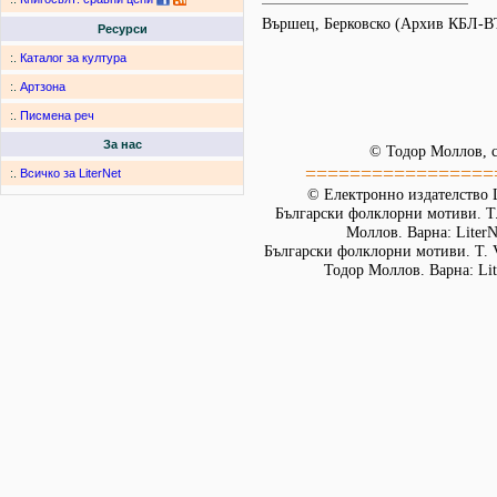
Вършец, Берковско (Архив КБЛ-В
Ресурси
:.
Каталог за култура
:.
Артзона
:.
Писмена реч
За нас
© Тодор Моллов, с
=================
:.
Всичко за LiterNet
© Електронно издателство L
Български фолклорни мотиви. Т. 
Моллов. Варна: LiterN
Български фолклорни мотиви. Т. 
Тодор Моллов. Варна: Lit