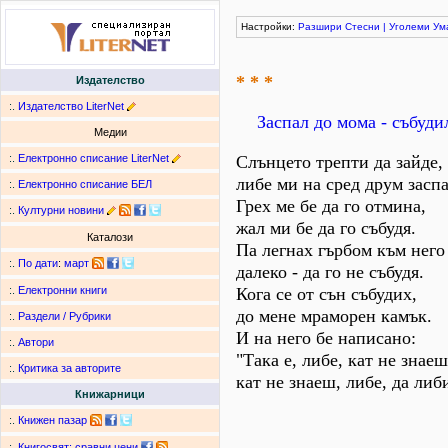
Настройки:
Разшири
Стесни
|
Уголеми
Ум
* * *
Издателство
:.
Издателство LiterNet
Заспал до мома - събуди
Медии
:.
Електронно списание LiterNet
Слънцето трепти да зайде,
либе ми на сред друм заспа
:.
Електронно списание БЕЛ
Грех ме бе да го отмина,
:.
Културни новини
жал ми бе да го събудя.
Каталози
Па легнах гърбом към него 
:.
По дати
:
март
далеко - да го не събудя.
Кога се от сън събудих,
:.
Електронни книги
до мене мраморен камък.
:.
Раздели / Рубрики
И на него бе написано:
:.
Автори
"Така е, либе, кат не знаеш
:.
Критика за авторите
кат не знаеш, либе, да либ
Книжарници
:.
Книжен пазар
:.
Книгосвят: сравни цени