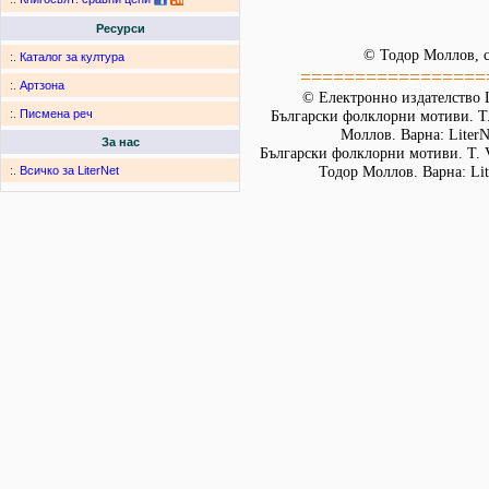
Ресурси
© Тодор Моллов, с
:.
Каталог за култура
=================
:.
Артзона
© Електронно издателство L
:.
Писмена реч
Български фолклорни мотиви. Т. 
Моллов. Варна: LiterN
За нас
Български фолклорни мотиви. Т. 
Тодор Моллов. Варна: Lit
:.
Всичко за LiterNet