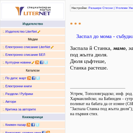
Настройки:
Разшири
Стесни
|
Уголеми
Ум
* * *
Издателство
:.
Издателство LiterNet
Заспал до мома - събуди
Медии
:.
Електронно списание LiterNet
Заспала й Станка,
мамо
, з
под жълта дюля.
:.
Електронно списание БЕЛ
Дюля цъфтеше,
:.
Културни новини
Станка растеше.
Каталози
:.
По дати
:
март
:.
Електронни книги
Устрем, Тополовградско; инф. род
:.
Раздели / Рубрики
Харманлийско; на Бабинден - сутр
:.
Автори
поливат на бабата да се измие (Сб
"Заспала Станка под жълта дюля")
:.
Критика за авторите
на първия стих.
Книжарници
:.
Книжен пазар
:.
Книгосвят: сравни цени