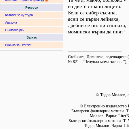
Та че я, майчо, облюбих -
из двете страни лицето.
Ресурси
Бели се сибер съсипа,
:.
Каталог за култура
ясни се кърви лейнаха,
:.
Артзона
дребни се пилци сипнаха,
:.
Писмена реч
момински кърви да пият!
За нас
:.
Всичко за LiterNet
Стойките, Девинско; седенкарска 
№ 821 - "Целунал мома заспала"); 
© Тодор Моллов, с
=================
© Електронно издателство L
Български фолклорни мотиви. Т. 
Моллов. Варна: LiterN
Български фолклорни мотиви. Т. 
Тодор Моллов. Варна: Lit