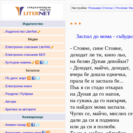
Настройки:
Разшири
Стесни
|
Уголеми
Ум
* * *
Издателство
:.
Издателство LiterNet
Заспал до мома - събуди
Медии
:.
Електронно списание LiterNet
- Стояне, сине Стояне,
доходат ли ти, кино льо,
:.
Електронно списание БЕЛ
на белян Дунав девойки?
:.
Културни новини
- Доходат, майчо, доходат,
Каталози
вчера бе дошла едничка,
:.
По дати
:
март
прала бе и заспала бе...
Пък я си стадо откарах
:.
Електронни книги
на Дунав да го напоя,
:.
Раздели / Рубрики
на сувакь да го накърмя,
:.
Автори
та найдох мома заспала.
:.
Критика за авторите
Чугях се, майчо, мислих се
Книжарници
дали да си я подмина
:.
Книжен пазар
или да си я полюбя.
:.
Книгосвят: сравни цени