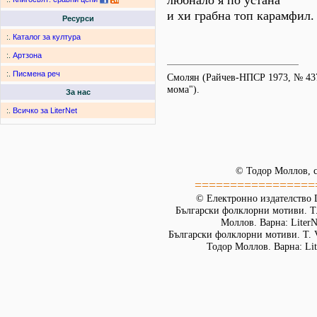
любнало я по устана
и хи грабна топ карамфил.
Ресурси
:.
Каталог за култура
:.
Артзона
:.
Писмена реч
Смолян (Райчев-НПСР 1973, № 437
мома").
За нас
:.
Всичко за LiterNet
© Тодор Моллов, с
=================
© Електронно издателство L
Български фолклорни мотиви. Т. 
Моллов. Варна: LiterN
Български фолклорни мотиви. Т. 
Тодор Моллов. Варна: Lit