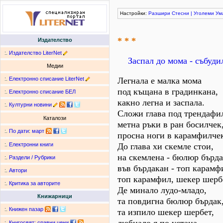
Настройки:
Разшири
Стесни
|
Уголеми
Ум
* * *
Издателство
:.
Издателство LiterNet
Заспал до мома - събуди
Медии
:.
Електронно списание LiterNet
Легнала е малка мома
под къщана в градинкана,
:.
Електронно списание БЕЛ
какно легна и заспала.
:.
Културни новини
Сложи глава под трендафи
Каталози
метна ръки в ран босилчек
:.
По дати
:
март
просна ноги в карамфилче
До глава хи скемле стои,
:.
Електронни книги
на скемлена - бюлюр бърда
:.
Раздели / Рубрики
във бърдакан - топ карамф
:.
Автори
топ карамфил, шекер шерб
:.
Критика за авторите
Де минало лудо-младо,
Книжарници
та повдигна бюлюр бърдак
:.
Книжен пазар
та изпило шекер шербет,
:.
Книгосвят: сравни цени