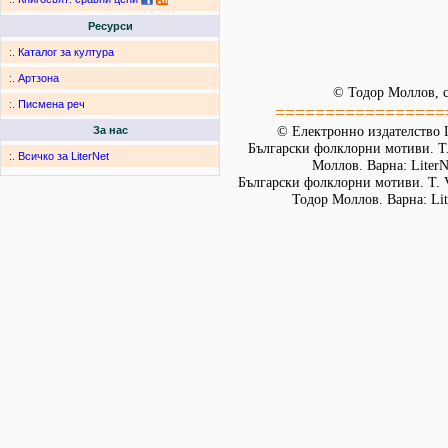
Ресурси
:.
Каталог за култура
:.
Артзона
© Тодор Моллов, с
:.
Писмена реч
=================
© Електронно издателство L
За нас
Български фолклорни мотиви. Т. 
:.
Всичко за LiterNet
Моллов. Варна: LiterN
Български фолклорни мотиви. Т. 
Тодор Моллов. Варна: Lit