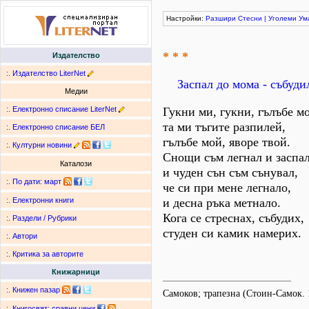
Настройки:
Разшири
Стесни
|
Уголеми
Ум
* * *
Издателство
:.
Издателство LiterNet
Заспал до мома - събуди
Медии
:.
Електронно списание LiterNet
Гукни ми, гукни, гълъбе м
та ми тъгите разпилей,
:.
Електронно списание БЕЛ
гълъбе мой, яворе твой.
:.
Културни новини
Снощи съм легнал и заспа
Каталози
и чуден сън съм сънувал,
:.
По дати
:
март
че си при мене легнало,
и десна ръка метнало.
:.
Електронни книги
Кога се стреснах, събудих,
:.
Раздели / Рубрики
студен си камик намерих.
:.
Автори
:.
Критика за авторите
Книжарници
:.
Книжен пазар
Самоков; трапезна (Стоин-Самок. 
:.
Книгосвят: сравни цени