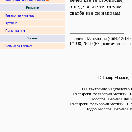
вечер кье те стройосам,
в неделя кье те вземам.
Ресурси
сватба кье си напраам.
:.
Каталог за култура
:.
Артзона
:.
Писмена реч
Прилеп - Македония (СбНУ 2/1890,
За нас
1/1998, № 29 (67); контаминирана.
:.
Всичко за LiterNet
© Тодор Моллов, с
=================
© Електронно издателство L
Български фолклорни мотиви. Т. 
Моллов. Варна: LiterN
Български фолклорни мотиви. Т. 
Тодор Моллов. Варна: Lit