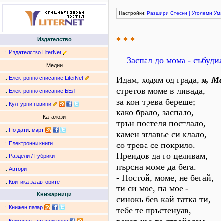
Настройки:
Разшири
Стесни
|
Уголеми
Ум
* * *
Издателство
:.
Издателство LiterNet
Заспал до мома - събуди
Медии
:.
Електронно списание LiterNet
Идам, ходям од града,
я, М
стретов моме в ливада,
:.
Електронно списание БЕЛ
за кон трева береше;
:.
Културни новини
како брало, заспало,
Каталози
трън постеля постлало,
:.
По дати
:
март
камен зглавье си клало,
со трева се покрило.
:.
Електронни книги
Преидов да го целивам,
:.
Раздели / Рубрики
пърсна моме да бега.
:.
Автори
- Постой, моме, не бегай,
:.
Критика за авторите
ти си мое, па мое -
Книжарници
синокь бев кай татка ти,
:.
Книжен пазар
тебе те пръстенуав,
:.
Книгосвят: сравни цени