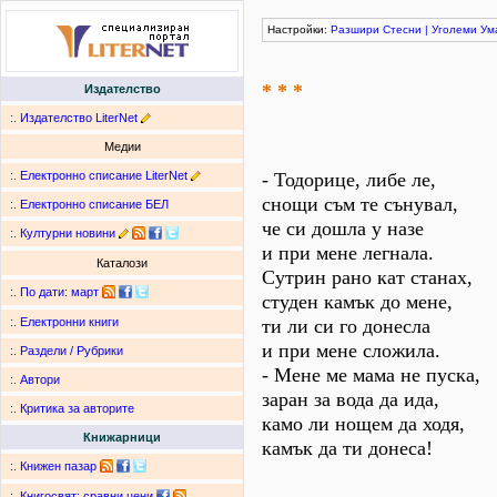
Настройки:
Разшири
Стесни
|
Уголеми
Ум
* * *
Издателство
:.
Издателство LiterNet
Медии
:.
Електронно списание LiterNet
- Тодорице, либе ле,
снощи съм те сънувал,
:.
Електронно списание БЕЛ
че си дошла у назе
:.
Културни новини
и при мене легнала.
Каталози
Сутрин рано кат станах,
:.
По дати
:
март
студен камък до мене,
ти ли си го донесла
:.
Електронни книги
и при мене сложила.
:.
Раздели / Рубрики
- Мене ме мама не пуска,
:.
Автори
заран за вода да ида,
:.
Критика за авторите
камо ли нощем да ходя,
Книжарници
камък да ти донеса!
:.
Книжен пазар
:.
Книгосвят: сравни цени