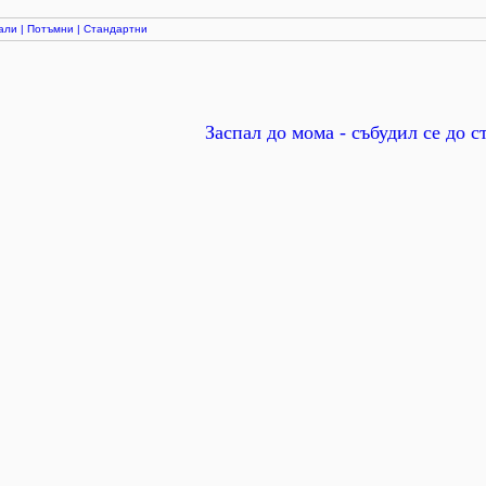
али
|
Потъмни
|
Стандартни
Заспал до мома - събудил се до с