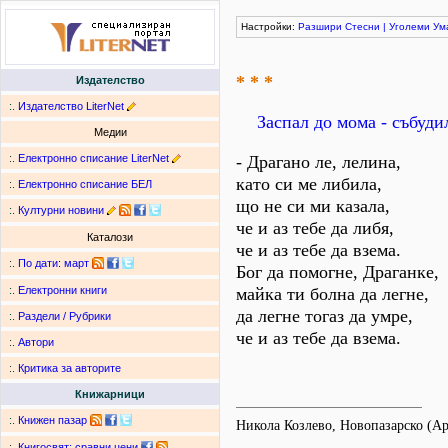
Настройки:
Разшири
Стесни
|
Уголеми
Ум
* * *
Издателство
:.
Издателство LiterNet
Заспал до мома - събуди
Медии
:.
Електронно списание LiterNet
- Драгано ле, лелина,
като си ме либила,
:.
Електронно списание БЕЛ
що не си ми казала,
:.
Културни новини
че и аз тебе да либя,
Каталози
че и аз тебе да взема.
:.
По дати
:
март
Бог да помогне, Драганке,
майка ти болна да легне,
:.
Електронни книги
да легне тогаз да умре,
:.
Раздели / Рубрики
че и аз тебе да взема.
:.
Автори
:.
Критика за авторите
Книжарници
:.
Книжен пазар
Никола Козлево, Новопазарско (А
:.
Книгосвят: сравни цени