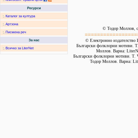
Ресурси
:.
Каталог за култура
:.
Артзона
© Тодор Моллов, с
:.
Писмена реч
=================
© Електронно издателство L
За нас
Български фолклорни мотиви. Т. 
:.
Всичко за LiterNet
Моллов. Варна: LiterN
Български фолклорни мотиви. Т. 
Тодор Моллов. Варна: Lit