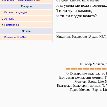
студен камък при мене
и студена ме вода подляла..
Ресурси
Ти ли тури камико,
:.
Каталог за култура
и ти ли подля водата?
:.
Артзона
:.
Писмена реч
За нас
Михилци, Карловско (Архив КБЛ
:.
Всичко за LiterNet
© Тодор Моллов, с
=================
© Електронно издателство L
Български фолклорни мотиви. Т. 
Моллов. Варна: LiterN
Български фолклорни мотиви. Т. 
Тодор Моллов. Варна: Lit