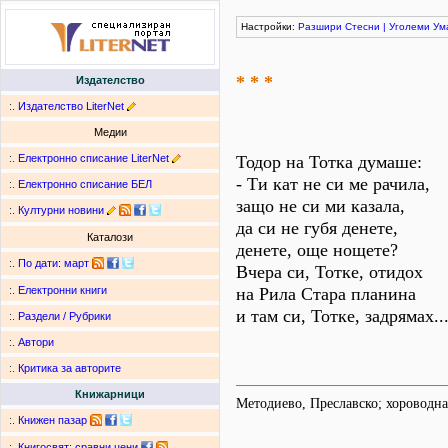
Настройки:
Разшири
Стесни
|
Уголеми
Ум
* * *
Издателство
:.
Издателство LiterNet
Медии
:.
Електронно списание LiterNet
Тодор на Тотка думаше:
- Ти кат не си ме рачила,
:.
Електронно списание БЕЛ
защо не си ми казала,
:.
Културни новини
да си не губя денете,
Каталози
денете, още нощете?
:.
По дати
:
март
Вчера си, Тотке, отидох
на Рила Стара планина
:.
Електронни книги
и там си, Тотке, задрямах..
:.
Раздели / Рубрики
:.
Автори
:.
Критика за авторите
Книжарници
Методиево, Преславско; хороводна
:.
Книжен пазар
:.
Книгосвят: сравни цени