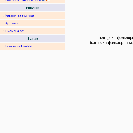
Ресурси
:.
Каталог за култура
:.
Артзона
:.
Писмена реч
Български фолклорн
За нас
Български фолклорни мот
:.
Всичко за LiterNet