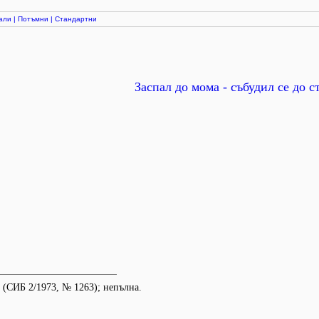
али
|
Потъмни
|
Стандартни
Заспал до мома - събудил се до с
.
 (СИБ 2/1973, № 1263); непълна.