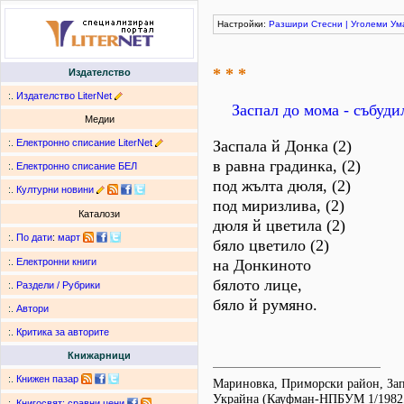
Настройки:
Разшири
Стесни
|
Уголеми
Ум
* * *
Издателство
:.
Издателство LiterNet
Заспал до мома - събуди
Медии
:.
Електронно списание LiterNet
Заспала й Донка (2)
в равна градинка, (2)
:.
Електронно списание БЕЛ
под жълта дюля, (2)
:.
Културни новини
под миризлива, (2)
Каталози
дюля й цветила (2)
:.
По дати
:
март
бяло цветило (2)
на Донкиното
:.
Електронни книги
бялото лице,
:.
Раздели / Рубрики
бяло й румяно.
:.
Автори
:.
Критика за авторите
Книжарници
:.
Книжен пазар
Мариновка, Приморски район, Зап
Украйна (Кауфман-НПБУМ 1/1982, 
:.
Книгосвят: сравни цени