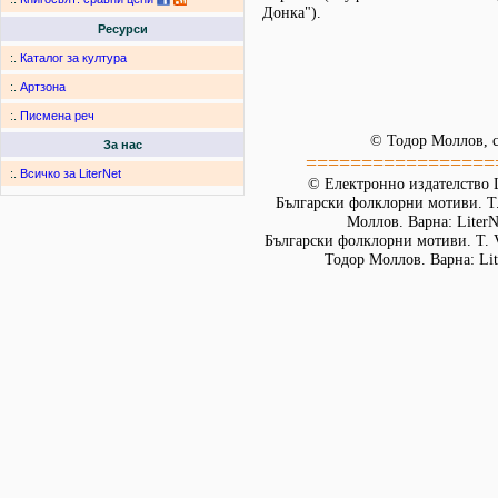
Донка").
Ресурси
:.
Каталог за култура
:.
Артзона
:.
Писмена реч
© Тодор Моллов, с
За нас
=================
:.
Всичко за LiterNet
© Електронно издателство L
Български фолклорни мотиви. Т. 
Моллов. Варна: LiterN
Български фолклорни мотиви. Т. 
Тодор Моллов. Варна: Lit