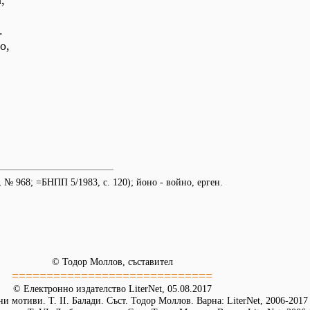
,
.
о,
 № 968; =БНПП 5/1983, с. 120); йоно - войно, ерген.
© Тодор Моллов, съставител
=============================
© Електронно издателство LiterNet, 05.08.2017
и мотиви. Т. ІІ. Балади. Съст. Тодор Моллов. Варна: LiterNet, 2006-2017