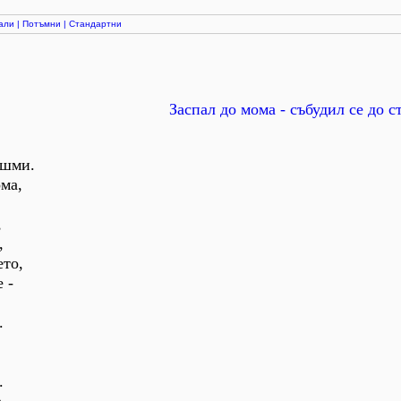
али
|
Потъмни
|
Стандартни
Заспал до мома - събудил се до с
ешми.
ма,
,
,
ето,
 -
.
.