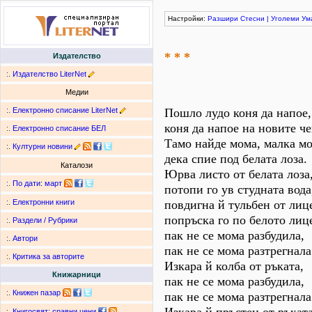
Настройки:
Разшири
Стесни
|
Уголеми
Ум
* * *
Издателство
:.
Издателство LiterNet
Медии
:.
Електронно списание LiterNet
Пошло лудо коня да напое,
коня да напое на новите ч
:.
Електронно списание БЕЛ
Тамо найде мома, малка мо
:.
Културни новини
дека спие под белата лоза.
Каталози
Юрва листо от белата лоза
:.
По дати
:
март
потопи го ув студната вода
повдигна й тульбен от лиц
:.
Електронни книги
попръска го по белото лице
:.
Раздели / Рубрики
пак не се мома разбудила,
:.
Автори
пак не се мома разтрегнала
:.
Критика за авторите
Изкара й колба от ръката,
Книжарници
пак не се мома разбудила,
:.
Книжен пазар
пак не се мома разтрегнала
:.
Книгосвят: сравни цени