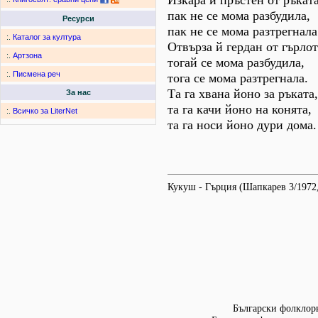
Изкара й пръстен от ръката
пак не се мома разбудила,
Ресурси
пак не се мома разтрегнала
:.
Каталог за култура
Отвърза й гердан от гърлот
:.
Артзона
тогай се мома разбудила,
:.
Писмена реч
тога се мома разтрегнала.
Та га хвана йоно за ръката,
За нас
та га качи йоно на конята,
:.
Всичко за LiterNet
та га носи йоно дури дома.
Кукуш - Гърция (Шапкарев 3/1972,
Български фолклорн