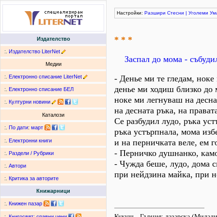
Настройки:
Разшири
Стесни
|
Уголеми
Ум
* * *
Издателство
:.
Издателство LiterNet
Заспал до мома - събуди
Медии
:.
Електронно списание LiterNet
- Денье ми те гледам, ноке
денье ми ходиш близко до 
:.
Електронно списание БЕЛ
ноке ми легнуваш на десна
:.
Културни новини
на десната ръка, на прават
Каталози
Се разбудил лудо, ръка уст
:.
По дати
:
март
ръка устърпнала, мома изб
и на перничката веле, ем г
:.
Електронни книги
- Перничко душнанко, кам
:.
Раздели / Рубрики
- Чужда беше, лудо, дома с
:.
Автори
при нейдзина майка, при н
:.
Критика за авторите
Книжарници
:.
Книжен пазар
Кукуш - Гърция; лазарска (Милад
:.
Книгосвят: сравни цени