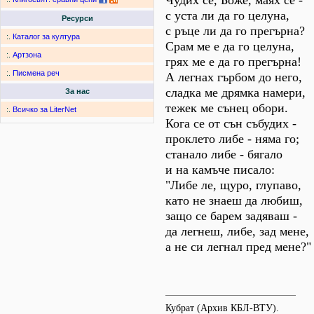
Чудих се, Боже, маях се -
с уста ли да го целуна,
Ресурси
с ръце ли да го прегърна?
:.
Каталог за култура
Срам ме е да го целуна,
:.
Артзона
грях ме е да го прегърна!
:.
Писмена реч
А легнах гърбом до него,
сладка ме дрямка намери,
За нас
тежек ме сънец обори.
:.
Всичко за LiterNet
Кога се от сън събудих -
проклето либе - няма го;
станало либе - бягало
и на камъче писало:
"Либе ле, щуро, глупаво,
като не знаеш да любиш,
защо се барем задяваш -
да легнеш, либе, зад мене,
а не си легнал пред мене?"
Кубрат (Архив КБЛ-ВТУ).