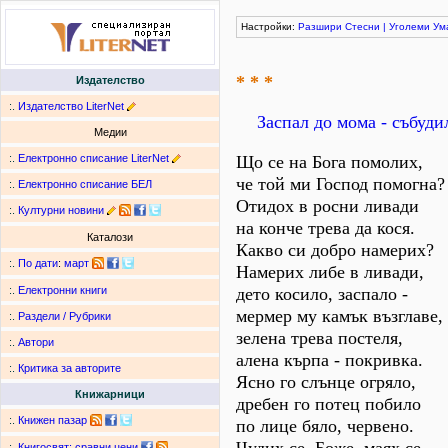
Настройки:
Разшири
Стесни
|
Уголеми
Ум
* * *
Издателство
:.
Издателство LiterNet
Заспал до мома - събуди
Медии
:.
Електронно списание LiterNet
Що се на Бога помолих,
че той ми Господ помогна?
:.
Електронно списание БЕЛ
Отидох в росни ливади
:.
Културни новини
на конче трева да кося.
Каталози
Какво си добро намерих?
:.
По дати
:
март
Намерих либе в ливади,
дето косило, заспало -
:.
Електронни книги
мермер му камък възглаве,
:.
Раздели / Рубрики
зелена трева постеля,
:.
Автори
алена кърпа - покривка.
:.
Критика за авторите
Ясно го слънце огряло,
Книжарници
дребен го потец побило
:.
Книжен пазар
по лице бяло, червено.
:.
Книгосвят: сравни цени