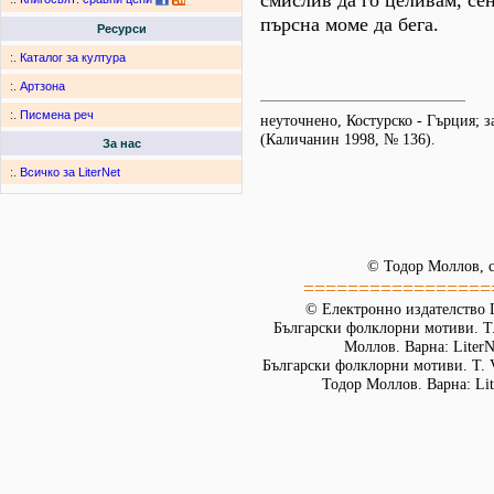
смислив да го целивам, се
пърсна моме да бега.
Ресурси
:.
Каталог за култура
:.
Артзона
:.
Писмена реч
неуточнено, Костурско - Гърция; з
(Каличанин 1998, № 136).
За нас
:.
Всичко за LiterNet
© Тодор Моллов, с
=================
© Електронно издателство L
Български фолклорни мотиви. Т. 
Моллов. Варна: LiterN
Български фолклорни мотиви. Т. 
Тодор Моллов. Варна: Lit