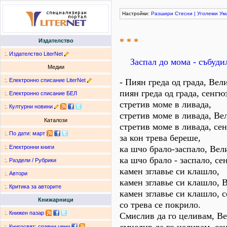
Настройки:
Разшири
Стесни
|
Уголеми
Ум
* * *
Издателство
:.
Издателство LiterNet
Заспал до мома - събуди
Медии
:.
Електронно списание LiterNet
- Пиян греда од града, Вел
пиян греда од града, сенгю
:.
Електронно списание БЕЛ
стретив моме в ливада,
:.
Културни новини
стретив моме в ливада, Ве
Каталози
стретив моме в ливада, се
:.
По дати
:
март
за кон трева береше,
ка шчо брало-заспало, Вел
:.
Електронни книги
ка шчо брало - заспало, се
:.
Раздели / Рубрики
камен зглавье си клашло,
:.
Автори
камен зглавье си клашло, 
:.
Критика за авторите
камен зглавье си клашло, 
Книжарници
со трева се покрило.
:.
Книжен пазар
Смислив да го целивам, В
:.
Книгосвят: сравни цени