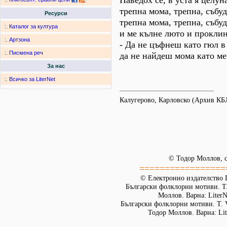
Наведох се, в уста я целуна
трепна мома, трепна, събуд
Ресурси
трепна мома, трепна, събуд
:.
Каталог за култура
и ме кълне люто и проклин
:.
Артзона
- Да не цъфнеш като гюл в
:.
Писмена реч
да не найдеш мома като ме
За нас
:.
Всичко за LiterNet
Калугерово, Карловско (Архив К
© Тодор Моллов, с
=================
© Електронно издателство L
Български фолклорни мотиви. Т. 
Моллов. Варна: LiterN
Български фолклорни мотиви. Т. 
Тодор Моллов. Варна: Lit