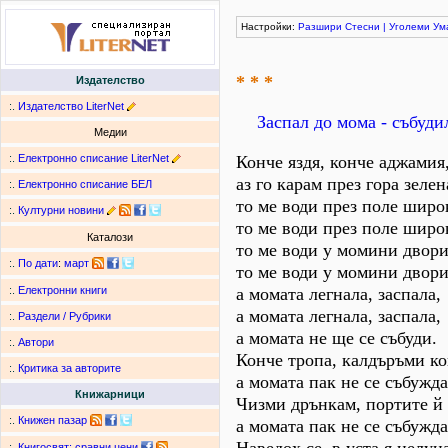
Настройки:
Разшири
Стесни
|
Уголеми
Ум
* * *
Издателство
:.
Издателство LiterNet
Заспал до мома - събуди
Медии
:.
Електронно списание LiterNet
Конче яздя, конче аджамия
аз го карам през гора зелен
:.
Електронно списание БЕЛ
то ме води през поле широ
:.
Културни новини
то ме води през поле широ
Каталози
то ме води у момини двори
:.
По дати
:
март
то ме води у момини двори
а момата легнала, заспала,
:.
Електронни книги
а момата легнала, заспала,
:.
Раздели / Рубрики
а момата не ще се събуди.
:.
Автори
Конче тропа, калдъръми ко
:.
Критика за авторите
а момата пак не се събужда
Книжарници
Чизми дрънкам, портите й
:.
Книжен пазар
а момата пак не се събужда
:.
Книгосвят: сравни цени