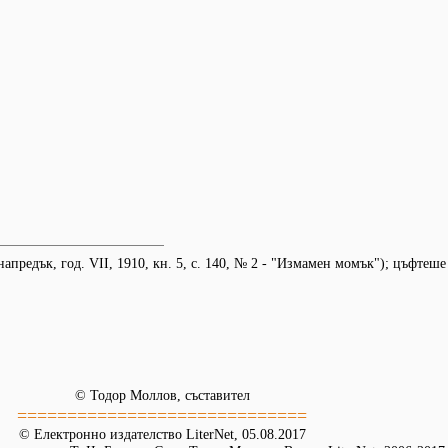
предък, год. VІІ, 1910, кн. 5, с. 140, № 2 - "Измамен момък"); цъфтеше 
© Тодор Моллов, съставител
=============================
© Електронно издателство LiterNet, 05.08.2017