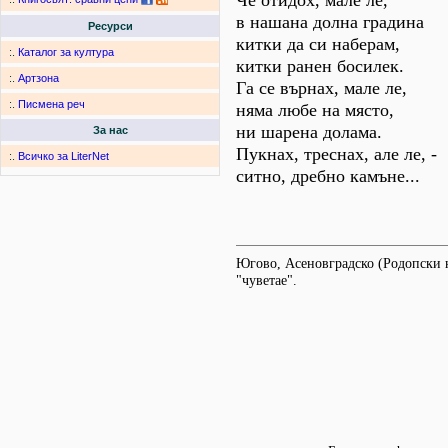
Че отидох, мале ле,
в нашана долна градина
Ресурси
китки да си наберам,
:.
Каталог за култура
китки ранен босилек.
:.
Артзона
Га се върнах, мале ле,
:.
Писмена реч
няма любе на място,
ни шарена долама.
За нас
Пукнах, треснах, але ле, -
:.
Всичко за LiterNet
ситно, дребно камъне...
Югово, Асеновградско (Родопски на
"чуветае".