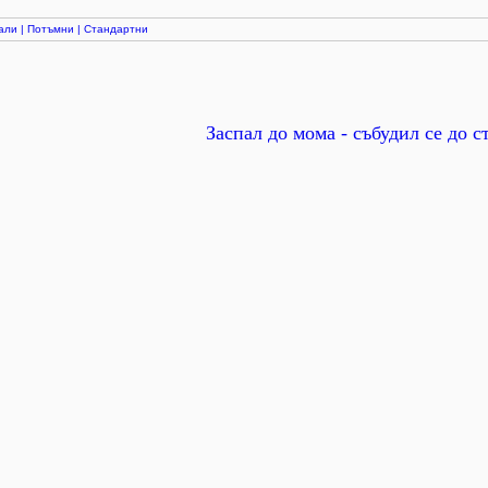
али
|
Потъмни
|
Стандартни
Заспал до мома - събудил се до с