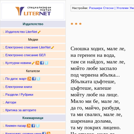
Настройки:
Разшири
Стесни
|
Уголеми
Ум
* * *
Издателство
:.
Издателство LiterNet
Медии
:.
Електронно списание LiterNet
Сношка ходих, мале ле,
на геренен на вода,
:.
Електронно списание БЕЛ
там си найдох, мале ле,
:.
Културни новини
мойто любе заспало
Каталози
под червена ябълка...
:.
По дати
:
март
Ябълката цъфтеше,
цъфтеше, капеше
:.
Електронни книги
мойту любе на лице.
:.
Раздели / Рубрики
Мило ми бе, мале ле,
:.
Автори
да го, майчо, разбудя,
:.
Критика за авторите
та ми свалих, мале ле,
Книжарници
шаренана долама,
:.
Книжен пазар
та му покрих лицено.
:.
Книгосвят: сравни цени