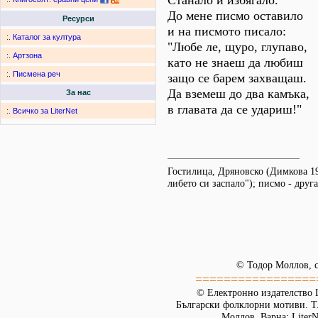
Станало и избягало.
До мене писмо оставило
Ресурси
и на писмото писало:
:.
Каталог за култура
"Любе ле, щуро, глупаво,
:.
Артзона
като не знаеш да любиш
:.
Писмена реч
защо се барем захващаш.
Да вземеш до два камъка,
За нас
в главата да се удариш!"
:.
Всичко за LiterNet
Гостилица, Дряновско (Димкова 19
либето си заспало"); писмо - друг
© Тодор Моллов, с
=================
© Електронно издателство L
Български фолклорни мотиви. Т. 
Моллов. Варна: LiterN