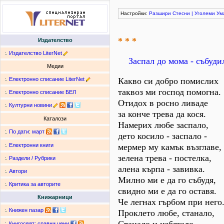
Настройки:
Разшири
Стесни
|
Уголеми
Ум
* * *
Издателство
:.
Издателство LiterNet
Заспал до мома - събуди
Медии
:.
Електронно списание LiterNet
Какво си добро помислих
таквоз ми господ помогна.
:.
Електронно списание БЕЛ
Отидох в росно ливаде
:.
Културни новини
за конче трева да кося.
Каталози
Намерих любе заспало,
:.
По дати
:
март
дето косило - заспало -
мермер му камък възглаве,
:.
Електронни книги
зелена трева - постелка,
:.
Раздели / Рубрики
алена кърпа - завивка.
:.
Автори
Милно ми е да го събудя,
:.
Критика за авторите
свидно ми е да го оставя.
Книжарници
Че легнах гърбом при него
:.
Книжен пазар
Проклето любе, станало,
:.
Книгосвят: сравни цени