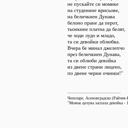
не пускайте си момике
на студенине врисьове,
на беличкиен Дунава
белоно пране да перот,
тьонкине платна да белят,
че ходи лудо и младо,
та си девойки облюбва.
Вчера бе минал джелепчо
през беличкиен Дунава,
та си облюби девойка
из двене страни лицено,
по двене черни очинки!"
Чепеларе, Асеновградско (Райчев
"Момък целува заспала девойка - 1