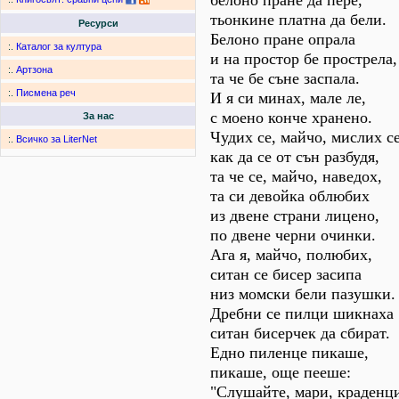
белоно пране да пере,
тьонкине платна да бели.
Ресурси
Белоно пране опрала
:.
Каталог за култура
и на простор бе прострела,
:.
Артзона
та че бе съне заспала.
:.
Писмена реч
И я си минах, мале ле,
с моено конче хранено.
За нас
Чудих се, майчо, мислих се
:.
Всичко за LiterNet
как да се от сън разбудя,
та че се, майчо, наведох,
та си девойка облюбих
из двене страни лицено,
по двене черни очинки.
Ага я, майчо, полюбих,
ситан се бисер засипа
низ момски бели пазушки.
Дребни се пилци шикнаха
ситан бисерчек да сбират.
Едно пиленце пикаше,
пикаше, още пееше:
"Слушайте, мари, краденц