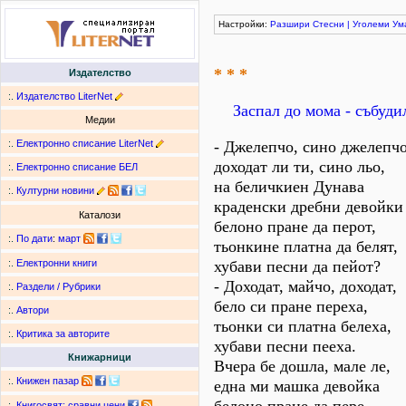
Настройки:
Разшири
Стесни
|
Уголеми
Ум
* * *
Издателство
:.
Издателство LiterNet
Заспал до мома - събуди
Медии
:.
Електронно списание LiterNet
- Джелепчо, сино джелепчо
доходат ли ти, сино льо,
:.
Електронно списание БЕЛ
на беличкиен Дунава
:.
Културни новини
краденски дребни девойки
Каталози
белоно пране да перот,
:.
По дати
:
март
тьонкине платна да белят,
хубави песни да пейот?
:.
Електронни книги
- Доходат, майчо, доходат,
:.
Раздели / Рубрики
бело си пране переха,
:.
Автори
тьонки си платна белеха,
:.
Критика за авторите
хубави песни пееха.
Книжарници
Вчера бе дошла, мале ле,
:.
Книжен пазар
една ми машка девойка
:.
Книгосвят: сравни цени