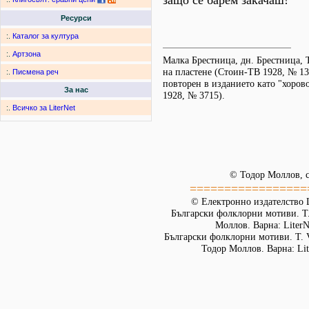
защо се барем закачаш!"
Ресурси
:.
Каталог за култура
:.
Артзона
Малка Брестница, дн. Брестница, Т
на пластене (Стоин-ТВ 1928, № 13
:.
Писмена реч
повторен в изданието като "хоров
За нас
1928, № 3715).
:.
Всичко за LiterNet
© Тодор Моллов, с
=================
© Електронно издателство L
Български фолклорни мотиви. Т. 
Моллов. Варна: LiterN
Български фолклорни мотиви. Т. 
Тодор Моллов. Варна: Lit