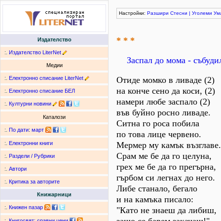
Настройки:
Разшири
Стесни
|
Уголеми
Ум
* * *
Издателство
:.
Издателство LiterNet
Заспал до мома - събуди
Медии
:.
Електронно списание LiterNet
Отиде момко в ливаде (2)
на конче сено да коси, (2)
:.
Електронно списание БЕЛ
намери любе заспало (2)
:.
Културни новини
във буйно росно ливаде.
Каталози
Ситна го роса побила
:.
По дати
:
март
по това лице червено.
Мермер му камък възглаве.
:.
Електронни книги
Срам ме бе да го целуна,
:.
Раздели / Рубрики
грех ме бе да го прегърна,
:.
Автори
гърбом си легнах до него.
:.
Критика за авторите
Либе станало, бегало
Книжарници
и на камъка писало:
:.
Книжен пазар
"Като не знаеш да либиш,
:.
Книгосвят: сравни цени