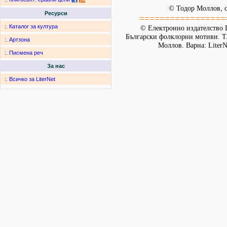
© Тодор Моллов, с
Ресурси
=================
:.
Каталог за култура
© Електронно издателство L
Български фолклорни мотиви. Т. 
:.
Артзона
Моллов. Варна: LiterN
:.
Писмена реч
За нас
:.
Всичко за LiterNet