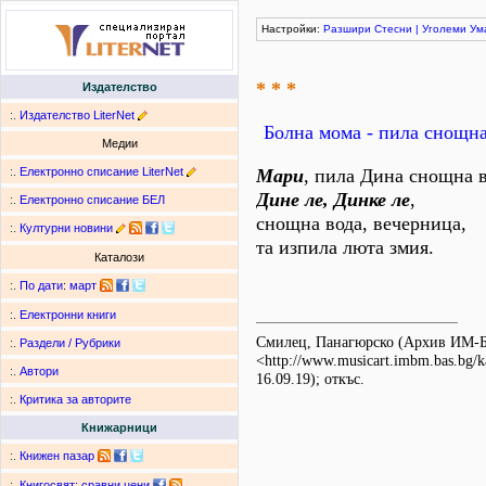
Настройки:
Разшири
Стесни
|
Уголеми
Ум
* * *
Издателство
:.
Издателство LiterNet
Болна мома - пила снощна
Медии
:.
Електронно списание LiterNet
Мари
, пила Дина снощна в
Дине ле, Динке ле
,
:.
Електронно списание БЕЛ
снощна вода, вечерница,
:.
Културни новини
та изпила люта змия.
Каталози
:.
По дати
:
март
:.
Електронни книги
Смилец, Панагюрско (Архив ИМ
:.
Раздели / Рубрики
<http://www.musicart.imbm.bas.bg/
:.
Автори
16.09.19); откъс.
:.
Критика за авторите
Книжарници
:.
Книжен пазар
:.
Книгосвят: сравни цени