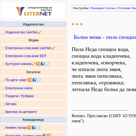
Настройки:
Разшири
Стесни
|
Уголеми
Ум
* * *
Издателство
:.
Издателство LiterNet
Болна мома - пила снощна
Медии
:.
Електронно списание LiterNet
Пила Неда снощна вода,
снощна вода кладенчева,
:.
Електронно списание БЕЛ
кладенчева, изворчева,
:.
Културни новини
че изпила люта змия,
Каталози
люта змия пепелянка,
:.
По дати
:
март
пепелянка, отровянка;
легнала Неда болна да лежи
:.
Електронни книги
:.
Раздели / Рубрики
:.
Автори
:.
Критика за авторите
Кочово, Преславско (СбНУ 42/193
Книжарници
змия").
:.
Книжен пазар
:.
Книгосвят: сравни цени