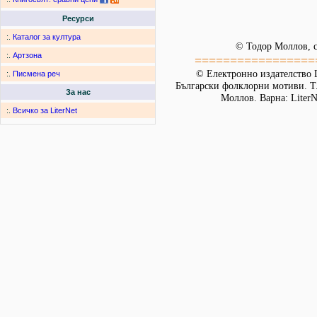
Ресурси
:.
Каталог за култура
© Тодор Моллов, с
:.
Артзона
=================
© Електронно издателство L
:.
Писмена реч
Български фолклорни мотиви. Т. 
За нас
Моллов. Варна: LiterN
:.
Всичко за LiterNet