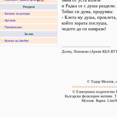
змия от уста излезе
и Радка се с душа раздели.
Ресурси
Тейко си дума, продумва:
:.
Каталог за култура
- Клета му душа, проклета,
:.
Артзона
който хората послуша,
:.
Писмена реч
чедото да си намрази!
За нас
:.
Всичко за LiterNet
Долец, Поповско (Архив КБЛ-ВТУ
© Тодор Моллов, с
=================
© Електронно издателство L
Български фолклорни мотиви. Т. 
Моллов. Варна: LiterN