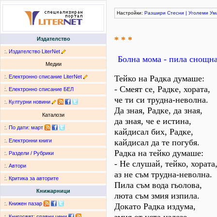
Настройки:
Разшири
Стесни
|
Уголеми
Ум
* * *
Издателство
:.
Издателство LiterNet
Болна мома - пила снощна
Медии
:.
Електронно списание LiterNet
Тейко на Радка думаше:
- Смеят се, Радке, хората,
:.
Електронно списание БЕЛ
че ти си трудна-неволна.
:.
Културни новини
Да зная, Радке, да зная,
Каталози
да зная, че е истина,
:.
По дати
:
март
кайдисал бих, Радке,
кайдисал да те погубя.
:.
Електронни книги
Радка на тейко думаше:
:.
Раздели / Рубрики
- Не слушай, тейко, хората
:.
Автори
аз не съм трудна-неволна.
:.
Критика за авторите
Пила съм вода гьолова,
Книжарници
люта съм змия изпила.
:.
Книжен пазар
Докато Радка издума,
:.
Книгосвят: сравни цени