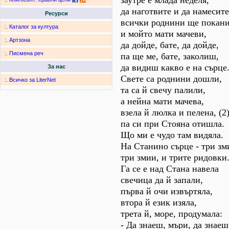
заутре е млада неделя,
да наготвите и да намесите
Ресурси
всички роднини ще покани
:.
Каталог за култура
и мойто мати мачеви,
:.
Артзона
да дойде, бате, да дойде,
:.
Писмена реч
па ще ме, бате, заколиш,
да видиш какво е на сърце
За нас
Свете са роднини дошли,
:.
Всичко за LiterNet
та са й свечу палили,
а нейна мати мачева,
взела й люлка и пелена, (2
па си при Стояна отишла.
Що ми е чудо там видяла.
На Станино сърце - три зми
три змии, и трите ридовки
Га се е над Стана навела
свечица да й запали,
първа й очи извъртяла,
втора й език изяла,
трета й, море, продумала:
- Да знаеш, мъри, да знаеш