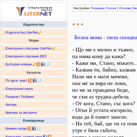
Настройки:
Разшири
Стесни
|
Уголеми
Ум
* * *
Издателство
:.
Издателство LiterNet
Болна мома - пила снощна
Медии
:.
Електронно списание LiterNet
- Що ми е мъчно и тъжно,
па няма кому да кажа?
:.
Електронно списание БЕЛ
- Кажи ми, Стано, мъките..
:.
Културни новини
- Казвам ти, байно, казвам 
Каталози
Нали ми е мати мачеви,
:.
По дати
:
март
она ме за вяра не лови,
но ме за правдина беди,
:.
Електронни книги
че съм аз трудна-дебела.
:.
Раздели / Рубрики
- От кога, Стано, със кога?
:.
Автори
- Огън й устата изгорило,
:.
Критика за авторите
вода да й памет занело.
Книжарници
- На теб, бай, ще ти се пом
:.
Книжен пазар
утре е бяла събота,
:.
Книгосвят: сравни цени