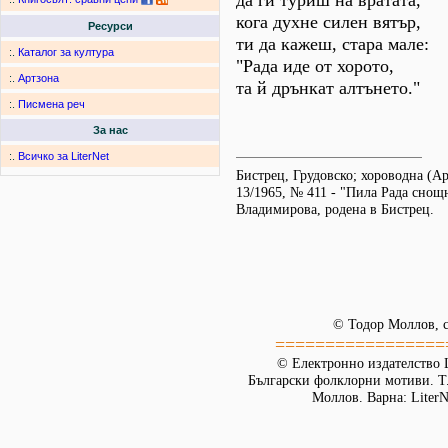
да ги туриш на вратата,
кога духне силен вятър,
Ресурси
ти да кажеш, стара мале:
:.
Каталог за култура
"Рада иде от хорото,
:.
Артзона
та й дрънкат алтънето."
:.
Писмена реч
За нас
:.
Всичко за LiterNet
Бистрец, Грудовско; хороводна (
13/1965, № 411 - "Пила Рада снощ
Владимирова, родена в Бистрец.
© Тодор Моллов, с
=================
© Електронно издателство L
Български фолклорни мотиви. Т. 
Моллов. Варна: LiterN