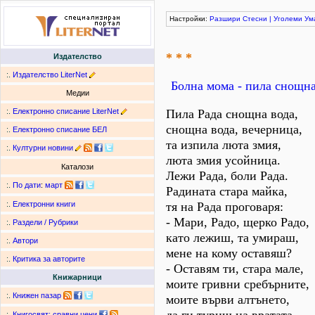
Настройки:
Разшири
Стесни
|
Уголеми
Ум
* * *
Издателство
:.
Издателство LiterNet
Болна мома - пила снощна
Медии
:.
Електронно списание LiterNet
Пила Рада снощна вода,
снощна вода, вечерница,
:.
Електронно списание БЕЛ
та изпила люта змия,
:.
Културни новини
люта змия усойница.
Каталози
Лежи Рада, боли Рада.
:.
По дати
:
март
Радината стара майка,
тя на Рада проговаря:
:.
Електронни книги
- Мари, Радо, щерко Радо,
:.
Раздели / Рубрики
като лежиш, та умираш,
:.
Автори
мене на кому оставяш?
:.
Критика за авторите
- Оставям ти, стара мале,
Книжарници
моите гривни сребърните,
:.
Книжен пазар
моите върви алтънето,
:.
Книгосвят: сравни цени