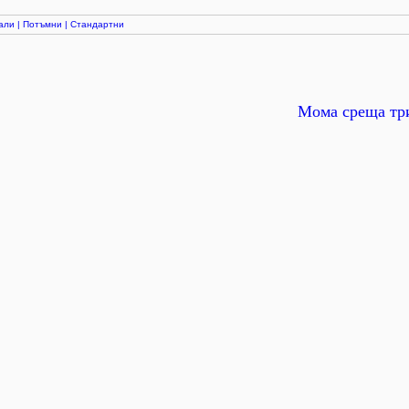
али
|
Потъмни
|
Стандартни
Мома среща три