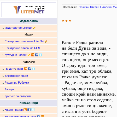
Настройки:
Разшири
Стесни
|
Уголеми
Ум
* * *
Издателство
:.
Издателство LiterNet
Медии
:.
Електронно списание LiterNet
Рано е Радка ранила
на бели Дунав за вода, -
:.
Електронно списание БЕЛ
слънцето да я не види,
:.
Културни новини
слънцето, още месецът.
Каталози
Отдолу идат три змея,
:.
По дати
:
март
три змея, кат три облака,
те си на Радка думаха:
:.
Електронни книги
- Радке ле, моме хубва,
:.
Раздели / Рубрики
хубава, още гиздава,
:.
Автори
снощи край вази минахме,
:.
Критика за авторите
майка ти на стол седеше,
Книжарници
змия в ръце си държеше,
:.
Книжен пазар
с игла я в уста бодеше
:.
Книгосвят: сравни цени