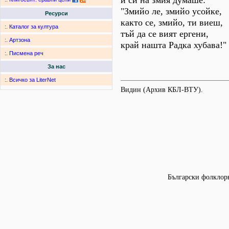
и си на змия думаше:
"Змийо ле, змийо усойке,
Ресурси
както се, змийо, ти виеш,
:.
Каталог за култура
тъй да се вият ергени,
:.
Артзона
край нашта Радка хубава!"
:.
Писмена реч
За нас
:.
Всичко за LiterNet
Видин (Архив КБЛ-ВТУ).
Български фолклорн