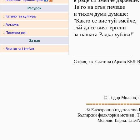
в ръце си змейче държеше.
Тя го на огън печеше
Ресурси
и тихом думи думаше:
:.
Каталог за култура
"Както се вие туй змейче,
:.
Артзона
тъй да се вият ергени
:.
Писмена реч
за нашата Радка хубава!"
За нас
:.
Всичко за LiterNet
София, кв. Слатина (Архив КБЛ-
© Тодор Моллов, с
=================
© Електронно издателство L
Български фолклорни мотиви. Т. 
Моллов. Варна: LiterN