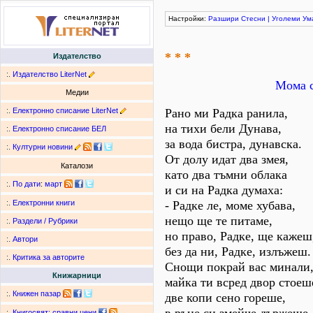
Настройки:
Разшири
Стесни
|
Уголеми
Ум
* * *
Издателство
:.
Издателство LiterNet
Мома с
Медии
:.
Електронно списание LiterNet
Рано ми Радка ранила,
на тихи бели Дунава,
:.
Електронно списание БЕЛ
за вода бистра, дунавска.
:.
Културни новини
От долу идат два змея,
Каталози
като два тъмни облака
:.
По дати
:
март
и си на Радка думаха:
- Радке ле, моме хубава,
:.
Електронни книги
нещо ще те питаме,
:.
Раздели / Рубрики
но право, Радке, ще кажеш
:.
Автори
без да ни, Радке, излъжеш.
:.
Критика за авторите
Снощи покрай вас минали
Книжарници
майка ти всред двор стоеш
:.
Книжен пазар
две копи сено гореше,
:.
Книгосвят: сравни цени