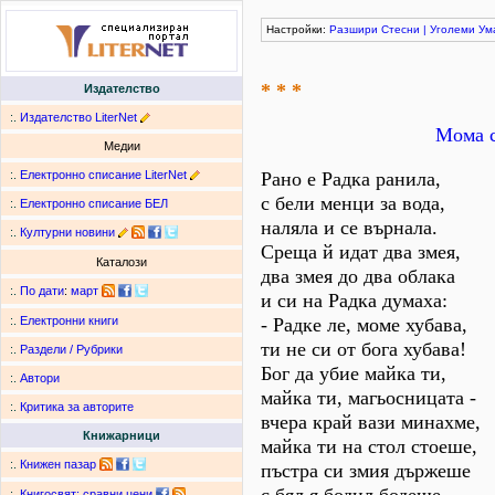
Настройки:
Разшири
Стесни
|
Уголеми
Ум
* * *
Издателство
:.
Издателство LiterNet
Мома с
Медии
:.
Електронно списание LiterNet
Рано е Радка ранила,
с бели менци за вода,
:.
Електронно списание БЕЛ
наляла и се върнала.
:.
Културни новини
Среща й идат два змея,
Каталози
два змея до два облака
:.
По дати
:
март
и си на Радка думаха:
- Радке ле, моме хубава,
:.
Електронни книги
ти не си от бога хубава!
:.
Раздели / Рубрики
Бог да убие майка ти,
:.
Автори
майка ти, магьосницата -
:.
Критика за авторите
вчера край вази минахме,
Книжарници
майка ти на стол стоеше,
:.
Книжен пазар
пъстра си змия държеше
:.
Книгосвят: сравни цени