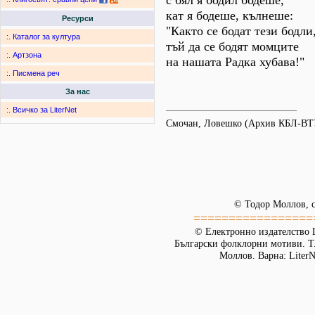
с бял я бодил бодеше,
кат я бодеше, кълнеше:
Ресурси
"Както се бодат тези бодли
:.
Каталог за култура
тъй да се бодят момците
:.
Артзона
на нашата Радка хубава!"
:.
Писмена реч
За нас
:.
Всичко за LiterNet
Смочан, Ловешко (Архив КБЛ-ВТ
© Тодор Моллов, с
=================
© Електронно издателство L
Български фолклорни мотиви. Т. 
Моллов. Варна: LiterN