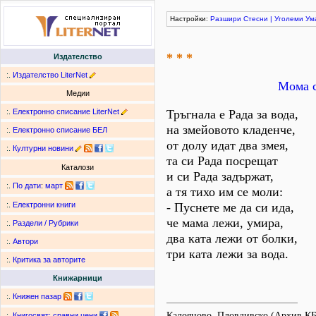
Настройки:
Разшири
Стесни
|
Уголеми
Ум
* * *
Издателство
:.
Издателство LiterNet
Мома с
Медии
:.
Електронно списание LiterNet
Тръгнала е Рада за вода,
на змейовото кладенче,
:.
Електронно списание БЕЛ
от долу идат два змея,
:.
Културни новини
та си Рада посрещат
Каталози
и си Рада задържат,
:.
По дати
:
март
а тя тихо им се моли:
- Пуснете ме да си ида,
:.
Електронни книги
че мама лежи, умира,
:.
Раздели / Рубрики
два ката лежи от болки,
:.
Автори
три ката лежи за вода.
:.
Критика за авторите
Книжарници
:.
Книжен пазар
Калояново, Пловдивско (Архив К
:.
Книгосвят: сравни цени