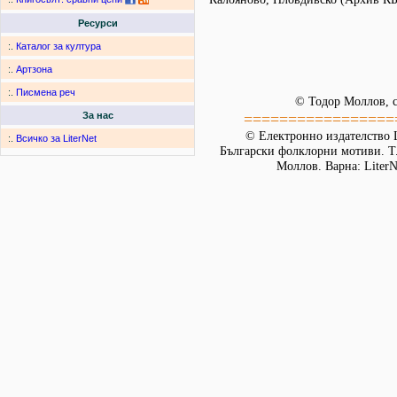
Ресурси
:.
Каталог за култура
:.
Артзона
:.
Писмена реч
© Тодор Моллов, с
=================
За нас
© Електронно издателство L
:.
Всичко за LiterNet
Български фолклорни мотиви. Т. 
Моллов. Варна: LiterN