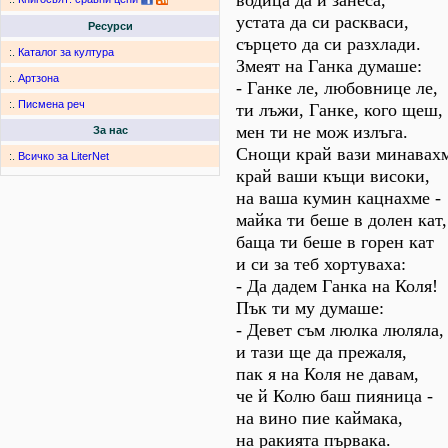
водица да й занеса,
устата да си раскваси,
Ресурси
сърцето да си разхлади.
:.
Каталог за култура
Змеят на Ганка думаше:
:.
Артзона
- Ганке ле, любовнице ле,
:.
Писмена реч
ти лъжи, Ганке, кого щеш,
мен ти не мож излъга.
За нас
Снощи край вази минавахм
:.
Всичко за LiterNet
край ваши къщи високи,
на ваша кумин кацнахме -
майка ти беше в долен кат,
баща ти беше в горен кат
и си за теб хортуваха:
- Да дадем Ганка на Коля!
Пък ти му думаше:
- Девет съм люлка люляла,
и тази ще да прежаля,
пак я на Коля не давам,
че й Колю баш пияница -
на вино пие каймака,
на ракията първака.