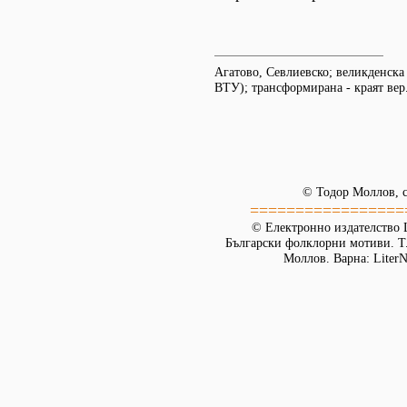
Агатово, Севлиевско; великденска
ВТУ); трансформирана - краят вер.
© Тодор Моллов, с
=================
© Електронно издателство L
Български фолклорни мотиви. Т. 
Моллов. Варна: LiterN