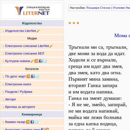
Настройки:
Разшири
Стесни
|
Уголеми
Ум
* * *
Издателство
:.
Издателство LiterNet
Мома с
Медии
:.
Електронно списание LiterNet
Тръгнали ми са, тръгнали,
две моми за вода да идат.
:.
Електронно списание БЕЛ
Ходили и се върнали,
:.
Културни новини
среща им идат два змея,
Каталози
два змея, като два огна.
:.
По дати
:
март
Първият мина замина,
вторият Ганка запира
:.
Електронни книги
и им водата напива.
:.
Раздели / Рубрики
Ганка на змеят думаше:
:.
Автори
- Я не ме, змейо, запирай,
:.
Критика за авторите
не ми водата напивай,
Книжарници
майка ми лежи болнава
:.
Книжен пазар
за една капка водица,
:.
Книгосвят: сравни цени