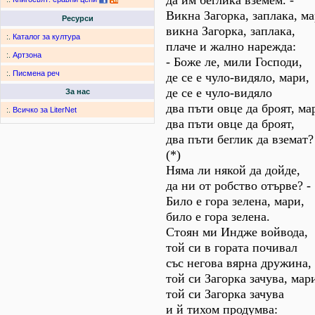
да им беглика вземем. -
Викна Загорка, заплака, ма
Ресурси
викна Загорка, заплака,
:.
Каталог за култура
плаче и жално нарежда:
:.
Артзона
- Боже ле, мили Господи,
:.
Писмена реч
де се е чуло-видяло, мари,
де се е чуло-видяло
За нас
два пъти овце да броят, ма
:.
Всичко за LiterNet
два пъти овце да броят,
два пъти беглик да вземат?
(*)
Няма ли някой да дойде,
да ни от робство отърве? -
Било е гора зелена, мари,
било е гора зелена.
Стоян ми Индже войвода,
той си в гората почивал
със негова вярна дружина,
той си Загорка зачува, мар
той си Загорка зачува
и й тихом продумва: