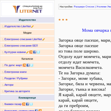
Настройки:
Разшири
Стесни
|
Уголеми
Ум
* * *
Издателство
:.
Издателство LiterNet
Мома овчарка 
Медии
:.
Електронно списание LiterNet
Загорка овце пасеше, мари
Загорка овце пасеше
:.
Електронно списание БЕЛ
из това поле широко.
:.
Културни новини
Отдолу идат момчета, мари
Каталози
отдолу идат момчета,
:.
По дати
:
март
момчета Василковчета.
Те на Загорка думаха:
:.
Електронни книги
- Загорке, моме хубава,
:.
Раздели / Рубрики
Загорке, бяла и червена, м
:.
Автори
Загорке, тънка и висока!
:.
Критика за авторите
Я карай, карай овцете, мар
Книжарници
карай, карай овцете,
:.
Книжен пазар
да ги преброим,
:.
Книгосвят: сравни цени