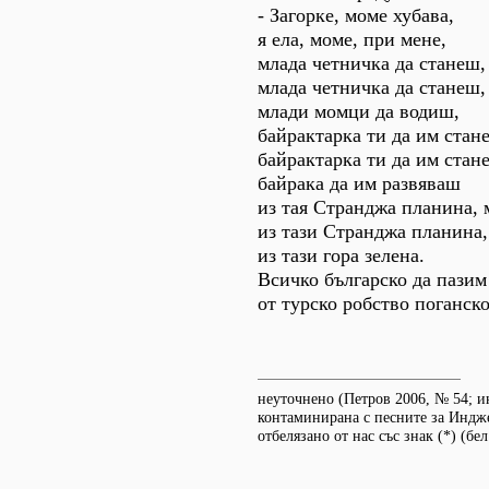
- Загорке, моме хубава,
я ела, моме, при мене,
млада четничка да станеш,
млада четничка да станеш,
млади момци да водиш,
байрактарка ти да им стан
байрактарка ти да им стан
байрака да им развяваш
из тая Странджа планина, 
из тази Странджа планина,
из тази гора зелена.
Всичко българско да пазим
от турско робство поганско
неуточнено (Петров 2006, № 54; и
контаминирана с песните за Индже
отбелязано от нас със знак (*) (бел.