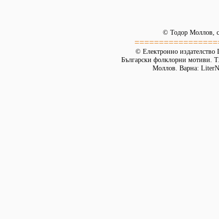
© Тодор Моллов, с
=================
© Електронно издателство L
Български фолклорни мотиви. Т. 
Моллов. Варна: LiterN