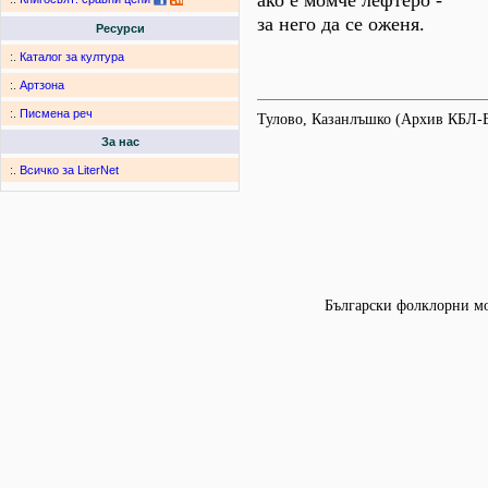
ако е момче лефтеро -
за него да се оженя.
Ресурси
:.
Каталог за култура
:.
Артзона
:.
Писмена реч
Тулово, Казанлъшко (Архив КБЛ-
За нас
:.
Всичко за LiterNet
Български фолклорни мот