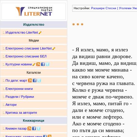
Настройки:
Разшири
Стесни
|
Уголеми
Ум
* * *
Издателство
:.
Издателство LiterNet
Медии
:.
Електронно списание LiterNet
- Я излез, мамо, я излез
да видиш равни дворове.
:.
Електронно списание БЕЛ
Да видиш, мамо, да видиш
:.
Културни новини
какво ми момче минава -
Каталози
на сиво конче качено,
:.
По дати
:
март
с червена ружа на главата.
Колко е ружа червена -
:.
Електронни книги
момче е дваж по-червено.
:.
Раздели / Рубрики
Я излез, мамо, питай го -
:.
Автори
дали е момче сгодено,
:.
Критика за авторите
или е момче лефтеро.
Книжарници
Ако е момче сгодено -
:.
Книжен пазар
по пътя да си минава;
:.
Книгосвят: сравни цени