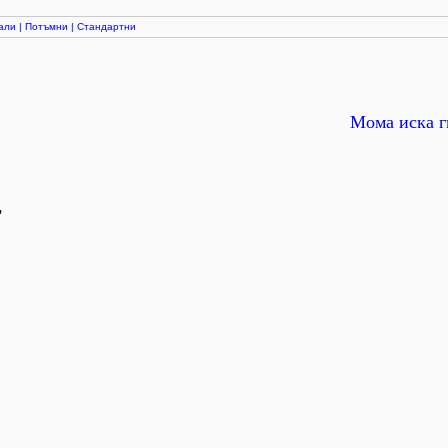
али
|
Потъмни
|
Стандартни
Мома иска г
,