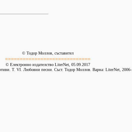
© Тодор Моллов, съставител
=============================
© Електронно издателство LiterNet, 05.09.2017
иви. Т. VІ. Любовни песни. Съст. Тодор Моллов. Варна: LiterNet, 2006