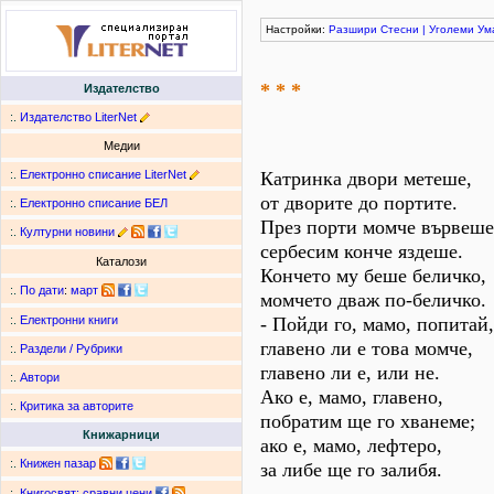
Настройки:
Разшири
Стесни
|
Уголеми
Ум
* * *
Издателство
:.
Издателство LiterNet
Медии
:.
Електронно списание LiterNet
Катринка двори метеше,
от дворите до портите.
:.
Електронно списание БЕЛ
През порти момче вървеше
:.
Културни новини
сербесим конче яздеше.
Каталози
Кончето му беше беличко,
:.
По дати
:
март
момчето дваж по-беличко.
- Пойди го, мамо, попитай,
:.
Електронни книги
главено ли е това момче,
:.
Раздели / Рубрики
главено ли е, или не.
:.
Автори
Ако е, мамо, главено,
:.
Критика за авторите
побратим ще го хванеме;
Книжарници
ако е, мамо, лефтеро,
:.
Книжен пазар
за либе ще го залибя.
:.
Книгосвят: сравни цени