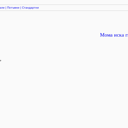
али
|
Потъмни
|
Стандартни
Мома иска г
,