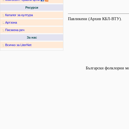
Ресурси
:.
Каталог за култура
Павликени (Архив КБЛ-ВТУ).
:.
Артзона
:.
Писмена реч
За нас
:.
Всичко за LiterNet
Български фолклорни мот