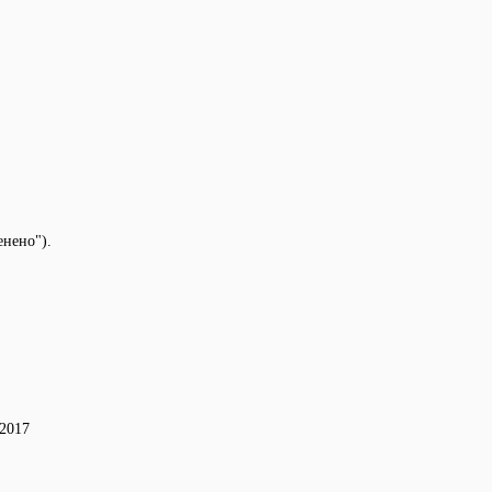
енено").
-2017