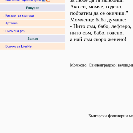
за любе да га залюбиш.
Ако си, момче, годено,
Ресурси
побратим да се окичиш."
:.
Каталог за култура
Момченце баба думаше:
:.
Артзона
- Нито съм, бабо, лефтеро,
:.
Писмена реч
нито съм, бабо, годено,
а най съм скоро женено!
За нас
:.
Всичко за LiterNet
Момково, Свиленградско; великден
Български фолклорни мот