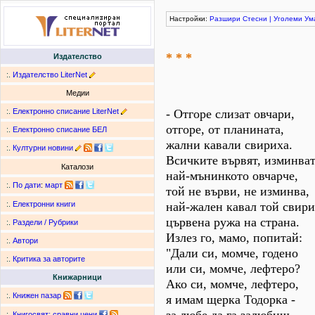
Настройки:
Разшири
Стесни
|
Уголеми
Ум
* * *
Издателство
:.
Издателство LiterNet
Медии
:.
Електронно списание LiterNet
- Отгоре слизат овчари,
отгоре, от планината,
:.
Електронно списание БЕЛ
жални кавали свириха.
:.
Културни новини
Всичките вървят, изминват
Каталози
най-мънинкото овчарче,
:.
По дати
:
март
той не върви, не изминва,
най-жален кавал той свири
:.
Електронни книги
цървена ружа на страна.
:.
Раздели / Рубрики
Излез го, мамо, попитай:
:.
Автори
"Дали си, момче, годено
:.
Критика за авторите
или си, момче, лефтеро?
Книжарници
Ако си, момче, лефтеро,
:.
Книжен пазар
я имам щерка Тодорка -
:.
Книгосвят: сравни цени