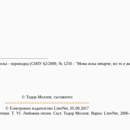
ска - хороводна (СбНУ 62/2009, № 1250 - "Мома иска овчарче, но то е ж
© Тодор Моллов, съставител
=============================
© Електронно издателство LiterNet, 05.09.2017
иви. Т. VІ. Любовни песни. Съст. Тодор Моллов. Варна: LiterNet, 2006