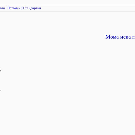
али
|
Потъмни
|
Стандартни
Мома иска г
,
,