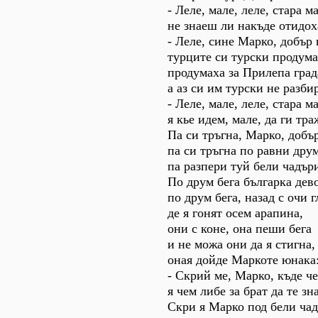
- Леле, мале, леле, стара м
не знаеш ли накъде отидох
- Леле, сине Марко, добър
турците си турски продума
продумаха за Прилепа град
а аз си им турски не разби
- Леле, мале, леле, стара м
я кье идем, мале, да ги тр
Па си тръгна, Марко, добъ
па си тръгна по равни дру
па разпери туй бели чадър
По друм бега българка дев
по друм бега, назад с очи г
де я гонят осем арапина,
они с коне, она пеши бега
и не можа они да я стигна,
оная дойде Маркоте юнака
- Скрий ме, Марко, къде ч
я чем либе за брат да те зн
Скри я Марко под бели чад