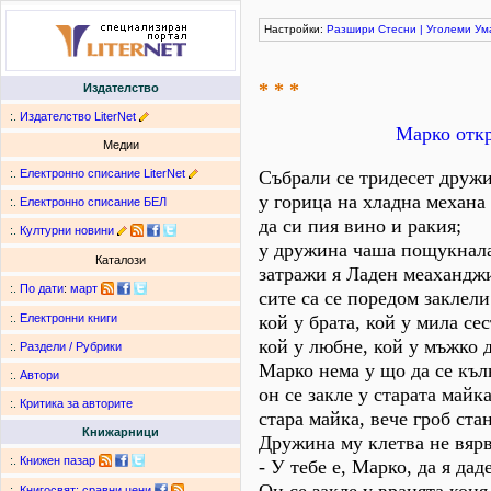
Настройки:
Разшири
Стесни
|
Уголеми
Ум
* * *
Издателство
:.
Издателство LiterNet
Марко откр
Медии
:.
Електронно списание LiterNet
Събрали се тридесет друж
у горица на хладна механа
:.
Електронно списание БЕЛ
да си пия вино и ракия;
:.
Културни новини
у дружина чаша пощукнал
Каталози
затражи я Ладен меахандж
:.
По дати
:
март
сите са се поредом заклели
кой у брата, кой у мила сес
:.
Електронни книги
кой у любне, кой у мъжко д
:.
Раздели / Рубрики
Марко нема у що да се къл
:.
Автори
он се закле у старата майка
:.
Критика за авторите
стара майка, вече гроб ста
Книжарници
Дружина му клетва не вярв
:.
Книжен пазар
- У тебе е, Марко, да я дад
:.
Книгосвят: сравни цени