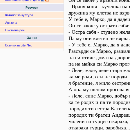
Он се закле у вранята коня
- Враня коня - кучешка нар
Ресурси
дружина му клетва не вярв
:.
Каталог за култура
У тебе е, Марко, да я даде
:.
Артзона
Он се закле у острата сабя:
:.
Писмена реч
- Остра сабя - студено желя
Па му они клетва не вярва.
За нас
- У тебе е, Марко, да я дад
:.
Всичко за LiterNet
Разсърди се Марко, разжал
па си отиде дома на дворов
па на майка си Марко прог
- Леле, мале, леле стара ма
ка ме роди, оти не породи
я братенце, я мило сестрен
А она му шепом проговаря
- Леле, сине Марко, добър
ка те родих и па те породи
породих ти сестра Кателен
породих ти братец Андрея
малени ги турци откараха,
откараха турци, заробиха..