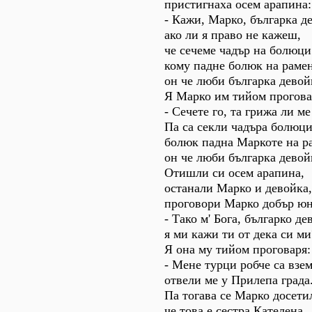
пристигнаха осем арапина:
- Кажи, Марко, българка д
ако ли я право не кажеш,
че сечеме чадър на болюци
кому падне болюк на рамен
он че люби българка девой
Я Марко им тийом прогова
- Сечете го, та грижа ли ме
Па са секли чадъра болюци
болюк падна Маркоте на р
он че люби българка девой
Отишли си осем арапина,
останали Марко и девойка,
проговори Марко добър юн
- Тако м' Бога, българко де
я ми кажи ти от дека си ми
Я она му тийом проговаря:
- Мене турци робче са взе
отвели ме у Прилепа града.
Па тогава се Марко досети
че това е сестра Кателена.