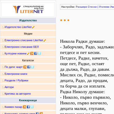
Настройки:
Разшири
Стесни
|
Уголеми
Ум
* * *
Издателство
:.
Издателство LiterNet
Медии
:.
Електронно списание LiterNet
Никола Радки думаше:
- Заборчлях, Радо, задлъжн
:.
Електронно списание БЕЛ
петдесе и пет кесии.
:.
Културни новини
Петдесе, Радке, начетох,
Каталози
още пет, Радке, остаят
:.
По дати
:
март
да дължа, Радо, да давам.
Мислих си, Радке, помисл
:.
Електронни книги
децата, Радо, да продам,
:.
Раздели / Рубрики
та борча да си изплатя.
:.
Автори
Радка Николу думаше:
:.
Критика за авторите
- Николо, първо първило,
Книжарници
Николо, първо венчило,
:.
Книжен пазар
децата малки, глупави,
:.
Книгосвят: сравни цени