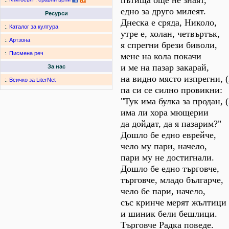
пътища още не знаят,
едно за друго милеят.
Ресурси
Днеска е сряда, Николо,
:.
Каталог за култура
утре е, холан, четвъртък,
:.
Артзона
я спрегни брези биволи,
:.
Писмена реч
мене на кола покачи
и ме на пазар закарай,
За нас
на видно място изпрегни, (
:.
Всичко за LiterNet
па си се силно провикни:
"Тук има булка за продан, (
има ли хора мющерии
да дойдат, да я пазарим?"
Дошло бе едно еврейче,
чело му пари, начело,
пари му не достигнали.
Дошло бе едно търговче,
търговче, младо българче,
чело бе пари, начело,
със кринче мерят жълтици
и шиник бели бешлици.
Търговче Радка поведе.