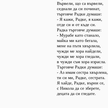
Вървели, що са вървели,
седнали да си починат,
търговче Радки думаше:
- Я кажи, Радке, я кажи,
отде си и от къде си.
Радка търговче думаше:
- Мурабе като станало,
майка ми като бегала,
мене на пътя хвърлила,
чужди ме хора найдели,
чужди ме хора гледали,
в чужди съм хора израсла.
Търговче Радки думаше:
- Аз имам сестра хвърлеиа,
ти си ми, Радке, сестрата.
Я хайде, Радке, върни се,
с Никола да се зберете,
децата да си гледате.