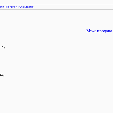
али
|
Потъмни
|
Стандартни
Мъж продава 
ях,
их,