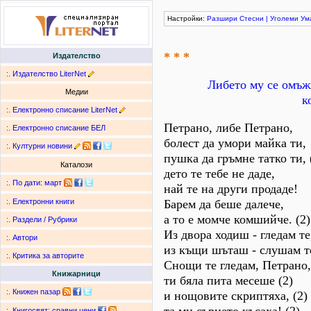
Настройки:
Разшири
Стесни
|
Уголеми
Ум
* * *
Издателство
:.
Издателство LiterNet
Либето му се омъжв
Медии
к
:.
Електронно списание LiterNet
Петрано, либе Петрано,
:.
Електронно списание БЕЛ
болест да умори майка ти,
:.
Културни новини
пушка да гръмне татко ти, 
Каталози
дето те тебе не даде,
:.
По дати
:
март
най те на други продаде!
Барем да беше далече,
:.
Електронни книги
а то е момче комшийче. (2)
:.
Раздели / Рубрики
Из двора ходиш - гледам те
:.
Автори
из къщи шъташ - слушам т
:.
Критика за авторите
Снощи те гледам, Петрано,
Книжарници
ти бяла пита месеше (2)
:.
Книжен пазар
и нощовите скриптяха, (2)
:.
Книгосвят: сравни цени