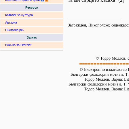
та ми сърцето късаха! (2)
Ресурси
:.
Каталог за култура
:.
Артзона
Загражден, Никополско; седенкар
:.
Писмена реч
За нас
:.
Всичко за LiterNet
© Тодор Моллов, с
=================
© Електронно издателство L
Български фолклорни мотиви. Т. 
Тодор Моллов. Варна: Lit
Български фолклорни мотиви. Т. 
Тодор Моллов. Варна: Lit