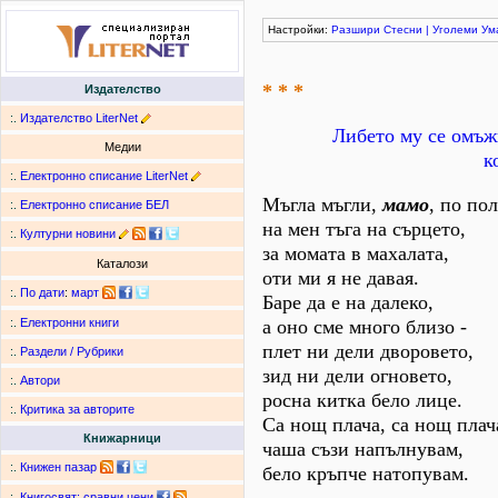
Настройки:
Разшири
Стесни
|
Уголеми
Ум
* * *
Издателство
:.
Издателство LiterNet
Либето му се омъжв
Медии
к
:.
Електронно списание LiterNet
Мъгла мъгли,
мамо
, по пол
:.
Електронно списание БЕЛ
на мен тъга на сърцето,
:.
Културни новини
за момата в махалата,
Каталози
оти ми я не давая.
:.
По дати
:
март
Баре да е на далеко,
а оно сме много близо -
:.
Електронни книги
плет ни дели дворовето,
:.
Раздели / Рубрики
зид ни дели огновето,
:.
Автори
росна китка бело лице.
:.
Критика за авторите
Са нощ плача, са нощ плач
Книжарници
чаша съзи напълнувам,
:.
Книжен пазар
бело кръпче натопувам.
:.
Книгосвят: сравни цени