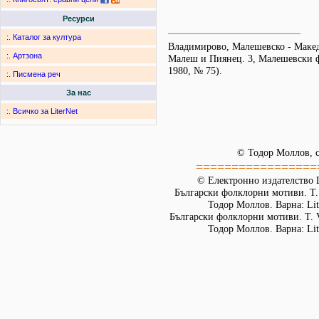
Ресурси
:.
Каталог за култура
Владимирово, Малешевско - Маке
:.
Артзона
Малеш и Пиянец. 3, Малешевски 
1980, № 75).
:.
Писмена реч
За нас
:.
Всичко за LiterNet
© Тодор Моллов, с
=================
© Електронно издателство L
Български фолклорни мотиви. Т. 
Тодор Моллов. Варна: Lit
Български фолклорни мотиви. Т. 
Тодор Моллов. Варна: Lit