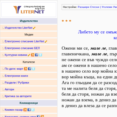
Настройки:
Разшири
Стесни
|
Уголеми
Ум
* * *
Издателство
:.
Издателство LiterNet
Либето му се омъжв
Медии
к
:.
Електронно списание LiterNet
Ожени ми сe,
мале ле
, гла
:.
Електронно списание БЕЛ
главеничкана,
мале ле
, пъ
:.
Културни новини
не ожени се във чуждо сел
Каталози
ам се ожени в нашено село
:.
По дати
:
март
в нашено село вор мойна 
вор мойна къща, на едни д
:.
Електронни книги
Ага го гльодам да се разсод
:.
Раздели / Рубрики
та ме налита беля да сторя,
:.
Автори
беля да сторя, ножан да вз
:.
Критика за авторите
ножан да взема, в дениз да
Книжарници
в дениз да влеза да се разп
:.
Книжен пазар
:.
Книгосвят: сравни цени