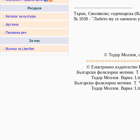
Ресурси
Търън, Смолянско; седенкарска (
:.
Каталог за култура
№ 1038 - "Либето му се оженило у
:.
Артзона
:.
Писмена реч
За нас
:.
Всичко за LiterNet
© Тодор Моллов, с
=================
© Електронно издателство L
Български фолклорни мотиви. Т. 
Тодор Моллов. Варна: Lit
Български фолклорни мотиви. Т. 
Тодор Моллов. Варна: Lit