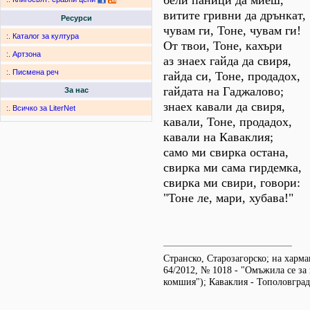
бели паници да миеш,
витите гривни да дрънкат,
Ресурси
чувам ги, Тоне, чувам ги!
:.
Каталог за култура
От твои, Тоне, кахъри
:.
Артзона
аз знаех гайда да свиря,
:.
Писмена реч
гайда си, Тоне, продадох,
гайдата на Гаджалово;
За нас
знаех кавали да свиря,
:.
Всичко за LiterNet
кавали, Тоне, продадох,
кавали на Каваклия;
само ми свирка остана,
свирка ми сама гирдемка,
свирка ми свири, говори:
"Тоне ле, мари, хубава!"
Странско, Старозагорско; на харм
64/2012, № 1018 - "Омъжила се за
комшия"); Каваклия - Тополовград