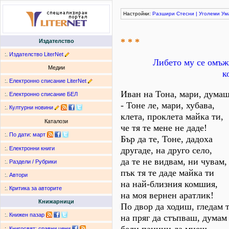
Настройки:
Разшири
Стесни
|
Уголеми
Ум
* * *
Издателство
:.
Издателство LiterNet
Либето му се омъжв
Медии
к
:.
Електронно списание LiterNet
Иван на Тона, мари, думаш
:.
Електронно списание БЕЛ
- Тоне ле, мари, хубава,
:.
Културни новини
клета, проклета майка ти,
Каталози
че тя те мене не даде!
:.
По дати
:
март
Бър да те, Тоне, дадоха
другаде, на друго село,
:.
Електронни книги
да те не видвам, ни чувам,
:.
Раздели / Рубрики
пък тя те даде майка ти
:.
Автори
на най-близния комшия,
:.
Критика за авторите
на моя вернен аратлик!
Книжарници
По двор да ходиш, гледам т
:.
Книжен пазар
на пряг да стъпваш, думам 
:.
Книгосвят: сравни цени