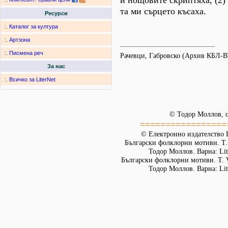
и нощовите скриптяха, (2)
та ми сърцето късаха.
Ресурси
:.
Каталог за култура
:.
Артзона
:.
Писмена реч
Рачевци, Габровско (Архив КБЛ-В
За нас
:.
Всичко за LiterNet
© Тодор Моллов, с
=================
© Електронно издателство L
Български фолклорни мотиви. Т. 
Тодор Моллов. Варна: Lit
Български фолклорни мотиви. Т. 
Тодор Моллов. Варна: Lit