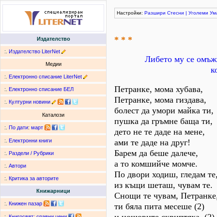
Настройки:
Разшири
Стесни
|
Уголеми
Ум
* * *
Издателство
:.
Издателство LiterNet
Либето му се омъжв
Медии
к
:.
Електронно списание LiterNet
Петранке, мома хубава,
:.
Електронно списание БЕЛ
Петранке, мома гиздава,
:.
Културни новини
болест да умори майка ти,
Каталози
пушка да гръмне баща ти,
:.
По дати
:
март
дето не те даде на мене,
ами те даде на друг!
:.
Електронни книги
Барем да беше далече,
:.
Раздели / Рубрики
а то комшийче момче.
:.
Автори
По двори ходиш, гледам те
:.
Критика за авторите
из къщи шеташ, чувам те.
Книжарници
Снощи те чувам, Петранке
:.
Книжен пазар
ти бяла пита месеше (2)
:.
Книгосвят: сравни цени