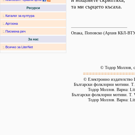
и нощовете скриптяха,
та ми сърцето късаха.
Ресурси
:.
Каталог за култура
:.
Артзона
:.
Писмена реч
Опака, Поповско (Архив КБЛ-ВТУ
За нас
:.
Всичко за LiterNet
© Тодор Моллов, с
=================
© Електронно издателство L
Български фолклорни мотиви. Т. 
Тодор Моллов. Варна: Lit
Български фолклорни мотиви. Т. 
Тодор Моллов. Варна: Lit