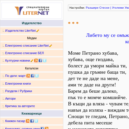
Настройки:
Разшири
Стесни
|
Уголеми
Ум
* * *
Издателство
:.
Издателство LiterNet
Либето му се омъжв
Медии
к
:.
Електронно списание LiterNet
Моме Петрано хубава,
:.
Електронно списание БЕЛ
хубава, още гиздава,
:.
Културни новини
болест да умори майка ти,
Каталози
пушка да гръмне баща ти,
:.
По дати
:
март
дет те не даде на мене,
ами те даде на други!
:.
Електронни книги
Барем да беше далеко,
:.
Раздели / Рубрики
пък то е момче комшийче.
:.
Автори
В къщи да вляза - чувам те
:.
Критика за авторите
навън да изляза - виждам т
Книжарници
Снощи те гледам, Петрано,
:.
Книжен пазар
дебела пита месеше
:.
Книгосвят: сравни цени