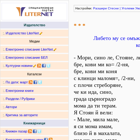
Настройки:
Разшири
Стесни
|
Уголеми
Ум
* * *
Издателство
:.
Издателство LiterNet
Либето му се омъжв
Медии
к
:.
Електронно списание LiterNet
- Мори, сино ле, Стояне, л
:.
Електронно списание БЕЛ
бре, кови ми ко= /2-ня,
:.
Културни новини
бре, кови ми коня
Каталози
с клинци маломя=, /2-ни,
:.
По дати
:
март
с плочи стреборяне,
че ки ида, сино,
:.
Електронни книги
града църноградо
:.
Раздели / Рубрики
мома да ти терам.
:.
Автори
Я Стоян й вели:
:.
Критика за авторите
- Мале, мила мале,
Книжарници
я си мома имам,
:.
Книжен пазар
близо й в махалата,
:.
Книгосвят: сравни цени