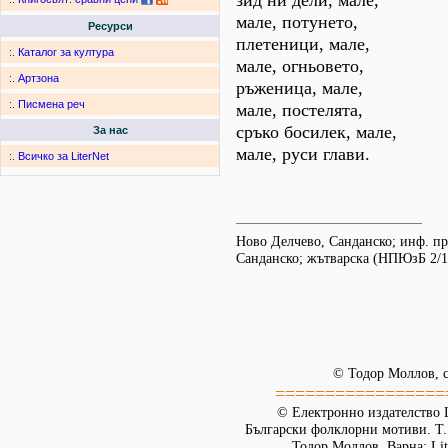
зид ни дели, мале,
мале, потунето,
Ресурси
плетеници, мале,
:.
Каталог за култура
мале, огньовето,
:.
Артзона
ръженица, мале,
:.
Писмена реч
мале, постелята,
сръко босилек, мале,
За нас
мале, руси глави.
:.
Всичко за LiterNet
Ново Делчево, Санданско; инф. пр
Санданско; жътварска (НПЮзБ 2/1
© Тодор Моллов, с
=================
© Електронно издателство L
Български фолклорни мотиви. Т. 
Тодор Моллов. Варна: Lit