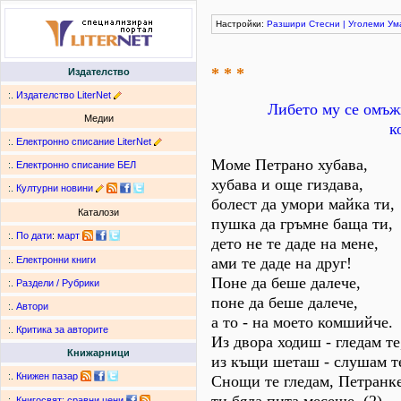
Настройки:
Разшири
Стесни
|
Уголеми
Ум
* * *
Издателство
:.
Издателство LiterNet
Либето му се омъжв
Медии
к
:.
Електронно списание LiterNet
Моме Петрано хубава,
:.
Електронно списание БЕЛ
хубава и още гиздава,
:.
Културни новини
болест да умори майка ти,
Каталози
пушка да гръмне баща ти,
:.
По дати
:
март
дето не те даде на мене,
ами те даде на друг!
:.
Електронни книги
Поне да беше далече,
:.
Раздели / Рубрики
поне да беше далече,
:.
Автори
а то - на моето комшийче.
:.
Критика за авторите
Из двора ходиш - гледам те
Книжарници
из къщи шеташ - слушам т
:.
Книжен пазар
Снощи те гледам, Петранке
:.
Книгосвят: сравни цени