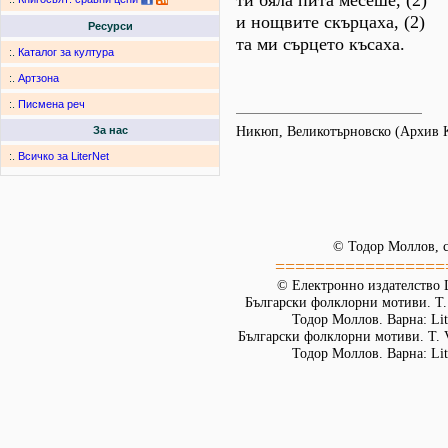
ти бяла пита месеше, (2)
и нощвите скърцаха, (2)
Ресурси
та ми сърцето късаха.
:.
Каталог за култура
:.
Артзона
:.
Писмена реч
Никюп, Великотърновско (Архив
За нас
:.
Всичко за LiterNet
© Тодор Моллов, с
=================
© Електронно издателство L
Български фолклорни мотиви. Т. 
Тодор Моллов. Варна: Lit
Български фолклорни мотиви. Т. 
Тодор Моллов. Варна: Lit