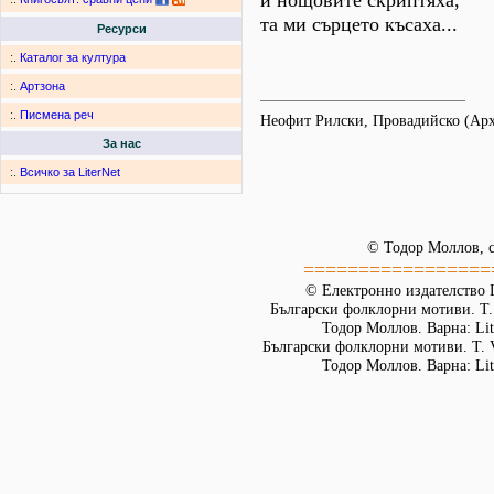
и нощовите скриптяха,
та ми сърцето късаха...
Ресурси
:.
Каталог за култура
:.
Артзона
:.
Писмена реч
Неофит Рилски, Провадийско (Ар
За нас
:.
Всичко за LiterNet
© Тодор Моллов, с
=================
© Електронно издателство L
Български фолклорни мотиви. Т. 
Тодор Моллов. Варна: Lit
Български фолклорни мотиви. Т. 
Тодор Моллов. Варна: Lit