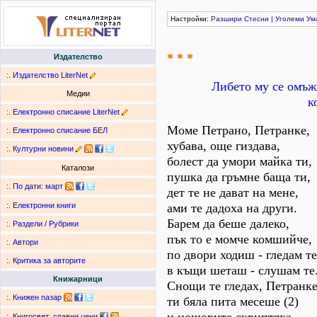
Настройки:
Разшири
Стесни
|
Уголеми
Ум
* * *
Издателство
:.
Издателство LiterNet
Либето му се омъжв
Медии
к
:.
Електронно списание LiterNet
Моме Петрано, Петранке,
:.
Електронно списание БЕЛ
хубава, още гиздава,
:.
Културни новини
болест да умори майка ти,
Каталози
пушка да гръмне баща ти,
:.
По дати
:
март
дет те не дават на мене,
ами те дадоха на други.
:.
Електронни книги
Барем да беше далеко,
:.
Раздели / Рубрики
пък то е момче комшийче,
:.
Автори
по двори ходиш - гледам те
:.
Критика за авторите
в къщи шеташ - слушам те
Книжарници
Снощи те гледах, Петранке
:.
Книжен пазар
ти бяла пита месеше (2)
:.
Книгосвят: сравни цени