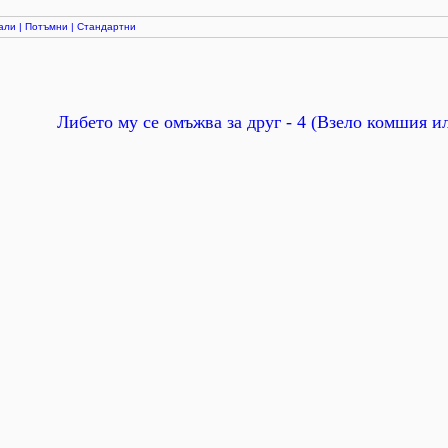
али
|
Потъмни
|
Стандартни
Либето му се омъжва за друг - 4 (Взело комшия и