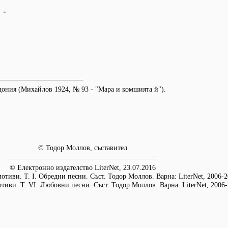
 -
дония (Михайлов 1924, № 93 - "Мара и комшията й").
© Тодор Моллов, съставител
=============================
© Електронно издателство LiterNet, 23.07.2016
тиви. Т. І. Обредни песни. Съст. Тодор Моллов. Варна: LiterNet, 2006-
иви. Т. VІ. Любовни песни. Съст. Тодор Моллов. Варна: LiterNet, 2006