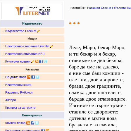
Настройки:
Разшири
Стесни
|
Уголеми
Ум
* * *
Издателство
:.
Издателство LiterNet
Медии
:.
Електронно списание LiterNet
Леле, Маро, бекяр Маро,
и ти бекяр и я бекяр,
:.
Електронно списание БЕЛ
ставихме се два бекяра,
:.
Културни новини
баре да сме на далеко,
Каталози
я ние сме баш комшии -
:.
По дати
:
март
плет ни двое дворовете,
бразда двое градините,
:.
Електронни книги
сламка двое постелите,
:.
Раздели / Рубрики
бърдак двое зглавниците.
:.
Автори
Изгниле се църне тръне -
:.
Критика за авторите
ставиле се дворовете;
Книжарници
дотекла е мътна вода
:.
Книжен пазар
браздата е затлачила,
:.
Книгосвят: сравни цени