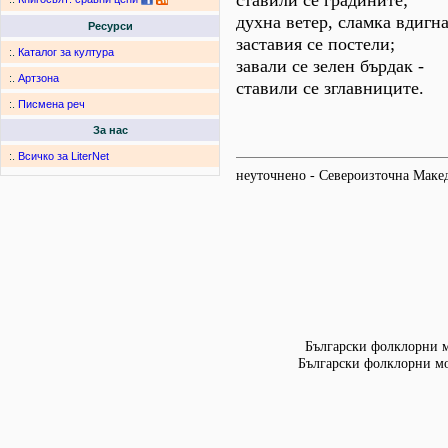
ставили се градините;
духна ветер, сламка вдигна
Ресурси
заставия се постели;
:.
Каталог за култура
завали се зелен бърдак -
:.
Артзона
ставили се зглавниците.
:.
Писмена реч
За нас
:.
Всичко за LiterNet
неуточнено - Североизточна Маке
Български фолклорни мо
Български фолклорни мот