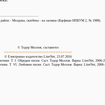
река!
 район - Молдова; сватбена - на засевки (Кауфман-НПБУМ 2, № 1988).
© Тодор Моллов, съставител
=============================
© Електронно издателство LiterNet, 23.07.2016
тиви. Т. І. Обредни песни. Съст. Тодор Моллов. Варна: LiterNet, 2006-
иви. Т. VІ. Любовни песни. Съст. Тодор Моллов. Варна: LiterNet, 2006