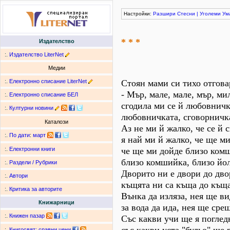
Настройки:
Разшири
Стесни
|
Уголеми
Ум
* * *
Издателство
:.
Издателство LiterNet
Медии
:.
Електронно списание LiterNet
Стоян мами си тихо отгова
- Мър, мале, мале, мър, ми
:.
Електронно списание БЕЛ
сгодила ми се й любовничк
:.
Културни новини
любовничката, сговорничк
Каталози
Аз не ми й жалко, че се й 
:.
По дати
:
март
я най ми й жалко, че ще ми
че ще ми дойде близо ком
:.
Електронни книги
близо комшийка, близо йо
:.
Раздели / Рубрики
Дворито ни е двори до дво
:.
Автори
къщята ни са къща до къща
:.
Критика за авторите
Вънка да изляза, нея ще ви
Книжарници
за вода да ида, нея ще сре
:.
Книжен пазар
Със какви учи ще я поглед
:.
Книгосвят: сравни цени