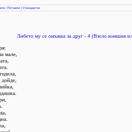
али
|
Потъмни
|
Стандартни
Либето му се омъжва за друг - 4 (Взело комшия и
ря:
ла мале,
ата,
ата.
сгодила,
 дойде,
шийка,
лдашка.
ри,
.
да,
щна.
на,