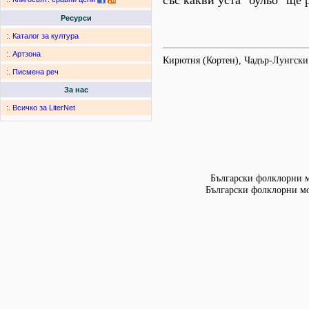
със какви уста "бульо" ще 
Ресурси
:.
Каталог за култура
:.
Артзона
Кирютня (Кортен), Чадър-Лунгски
:.
Писмена реч
За нас
:.
Всичко за LiterNet
Български фолклорни мо
Български фолклорни мот