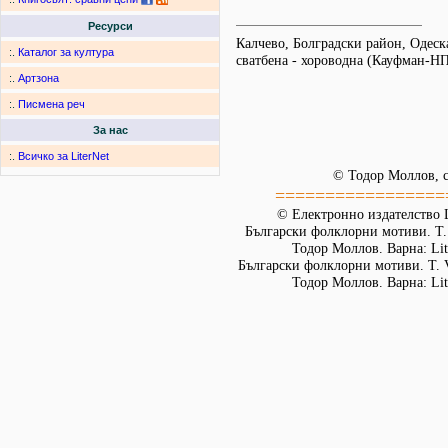
Ресурси
Калчево, Болградски район, Одеска
:.
Каталог за култура
сватбена - хороводна (Кауфман-Н
:.
Артзона
:.
Писмена реч
За нас
:.
Всичко за LiterNet
© Тодор Моллов, с
=================
© Електронно издателство L
Български фолклорни мотиви. Т. 
Тодор Моллов. Варна: Lit
Български фолклорни мотиви. Т. 
Тодор Моллов. Варна: Lit