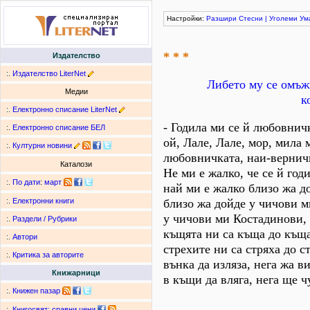
Настройки:
Разшири
Стесни
|
Уголеми
Ум
* * *
Издателство
:.
Издателство LiterNet
Либето му се омъжв
Медии
к
:.
Електронно списание LiterNet
- Годила ми се й любовнич
:.
Електронно списание БЕЛ
ой, Лале, Лале, мор, мила 
:.
Културни новини
любовничката, наи-вернич
Каталози
Не ми е жалко, че се й годи
:.
По дати
:
март
най ми е жалко близо жа д
близо жа дойде у чичови м
:.
Електронни книги
у чичови ми Костадинови,
:.
Раздели / Рубрики
къщята ни са къща до къща
:.
Автори
стрехите ни са стряха до с
:.
Критика за авторите
вънка да изляза, нега жа ви
Книжарници
в къщи да вляга, нега ще ч
:.
Книжен пазар
:.
Книгосвят: сравни цени