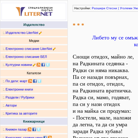
Настройки:
Разшири
Стесни
|
Уголеми
Ум
* * *
Издателство
:.
Издателство LiterNet
Либето му се омъжв
Медии
к
:.
Електронно списание LiterNet
Снощи отидох, майно ле,
:.
Електронно списание БЕЛ
на Радкината седянка -
:.
Културни новини
Радки си няма никаква.
Каталози
Па се назади повърнах,
:.
По дати
:
март
па си отидох, отидох,
на Радкината вратничка.
:.
Електронни книги
Радка си, мамо, годяват,
:.
Раздели / Рубрики
па си у нази отидох
:.
Автори
и на майка си продумах:
:.
Критика за авторите
- Постели, мале, наложи
Книжарници
да легна, та да си умра
:.
Книжен пазар
заради Радка хубава!
:.
Книгосвят: сравни цени