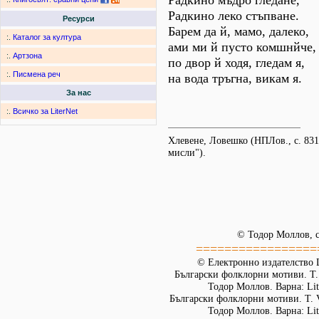
Радкино мъдро гледане,
Радкино леко стъпване.
Ресурси
Барем да й, мамо, далеко,
:.
Каталог за култура
ами ми й пусто комшнйче,
:.
Артзона
по двор й ходя, гледам я,
:.
Писмена реч
на вода тръгна, викам я.
За нас
:.
Всичко за LiterNet
Хлевене, Ловешко (НПЛов., с. 831 
мисли").
© Тодор Моллов, с
=================
© Електронно издателство L
Български фолклорни мотиви. Т. 
Тодор Моллов. Варна: Lit
Български фолклорни мотиви. Т. 
Тодор Моллов. Варна: Lit