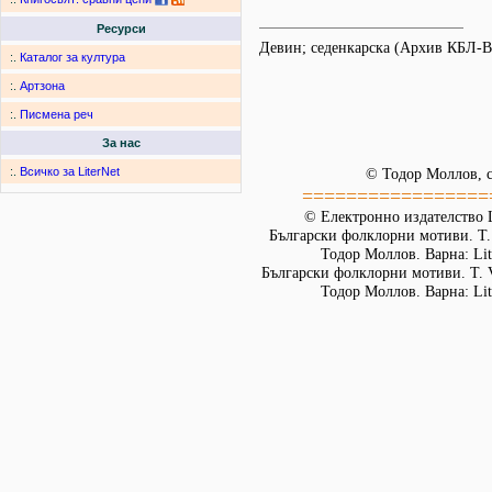
Ресурси
Девин; седенкарска (Архив КБЛ-
:.
Каталог за култура
:.
Артзона
:.
Писмена реч
За нас
:.
Всичко за LiterNet
© Тодор Моллов, с
=================
© Електронно издателство L
Български фолклорни мотиви. Т. 
Тодор Моллов. Варна: Lit
Български фолклорни мотиви. Т. 
Тодор Моллов. Варна: Lit