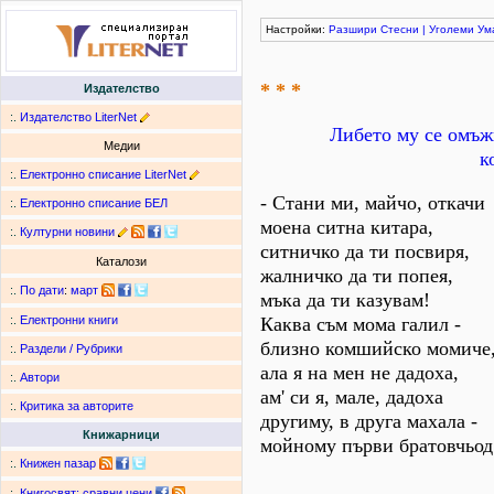
Настройки:
Разшири
Стесни
|
Уголеми
Ум
* * *
Издателство
:.
Издателство LiterNet
Либето му се омъжв
Медии
к
:.
Електронно списание LiterNet
- Стани ми, майчо, откачи
:.
Електронно списание БЕЛ
моена ситна китара,
:.
Културни новини
ситничко да ти посвиря,
Каталози
жалничко да ти попея,
:.
По дати
:
март
мъка да ти казувам!
Каква съм мома галил -
:.
Електронни книги
близно комшийско момиче
:.
Раздели / Рубрики
ала я на мен не дадоха,
:.
Автори
ам' си я, мале, дадоха
:.
Критика за авторите
другиму, в друга махала -
Книжарници
мойному първи братовчьод
:.
Книжен пазар
:.
Книгосвят: сравни цени